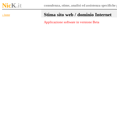
Nic
K
.it
consulenza, stime, analisi ed assistenza specifich
Stima sito web / dominio Internet
«
home
Applicazione software in versione Beta