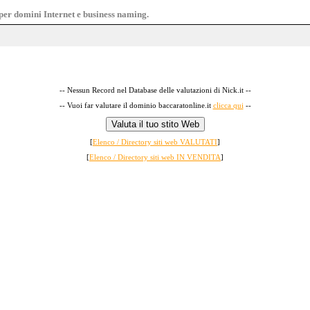
e per domini Internet e business naming.
-- Nessun Record nel Database delle valutazioni di Nick.it --
-- Vuoi far valutare il dominio baccaratonline.it
clicca qui
--
[
Elenco / Directory siti web VALUTATI
]
[
Elenco / Directory siti web IN VENDITA
]