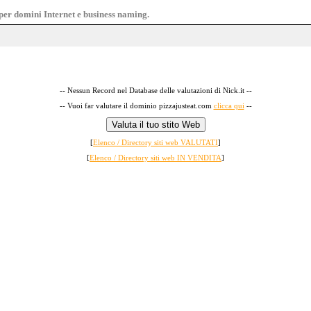
e per domini Internet e business naming.
-- Nessun Record nel Database delle valutazioni di Nick.it --
-- Vuoi far valutare il dominio pizzajusteat.com
clicca qui
--
[
Elenco / Directory siti web VALUTATI
]
[
Elenco / Directory siti web IN VENDITA
]