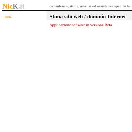
Nic
K
.it
consulenza, stime, analisi ed assistenza specifich
Stima sito web / dominio Internet
«
home
Applicazione software in versione Beta