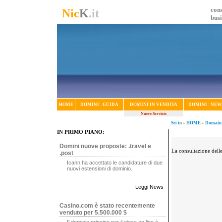
cons
Nic
K
.it
bus
HOME
DOMINI : GUIDA
DOMINI IN VENDITA
DOMINI : NEW
Nuovo Servizio
Sei in
»
HOME
»
Domain
IN PRIMO PIANO:
Domini nuove proposte: .travel e
La consultazione delle 
.post
Icann ha accettato le candidature di due
nuovi estensioni di dominio.
Leggi News
Casino.com è stato recentemente
venduto per 5.500.000 $
Il dominio principe per il gioco on line è