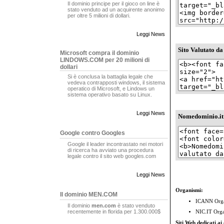
Il dominio principe per il gioco on line è
stato venduto ad un acquirente anonimo
per oltre 5 milioni di dollari.
Leggi News
Sito Valutato d
Microsoft compra il dominio
LINDOWS.COM per 20 milioni di
dollari
Si è conclusa la battaglia legale che
vedeva contrapposti windows, il sistema
operatico di Microsoft, e Lindows un
sistema operativo basato su Linux.
Leggi News
Nomedominio.it
Google contro Googles
Google il leader incontrastato nei motori
di ricerca ha avviato una procedura
legale contro il sito web googles.com
Leggi News
Organismi:
Il dominio MEN.COM
ICANN
Orga
Il dominio
men.com
è stato venduto
recentemente in florida per 1.300.000$
NIC.IT
Organ
Siti Web dedicati ai