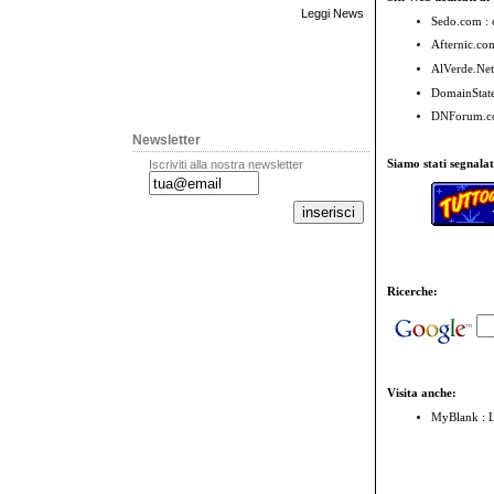
Leggi News
Sedo.com
: 
Afternic.co
AlVerde.Ne
DomainState
DNForum.co
Newsletter
Iscriviti alla nostra newsletter
Siamo stati segnalat
Ricerche:
Visita anche:
MyBlank
: 