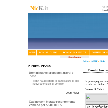
cons
Nic
K
.it
bus
HOME
DOMINI : GUIDA
DOMINI IN VENDITA
DOMINI : NEW
Nuovo Servizio
Sei in
»
HOME
»
Links
IN PRIMO PIANO:
Domini Interne
Domini nuove proposte: .travel e
.post
Icann ha accettato le candidature di due
In queste pagine pote
nuovi estensioni di dominio.
e codici per linkare N
Banner di Nick.it:
Leggi News
Casino.com è stato recentemente
venduto per 5.500.000 $