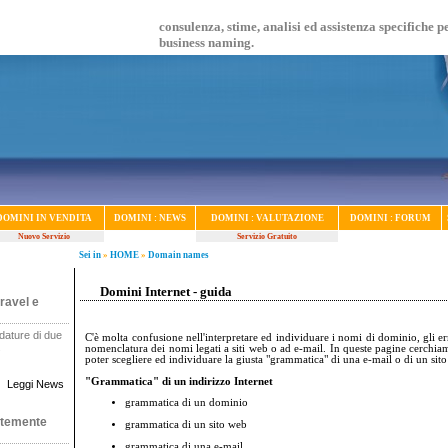
consulenza, stime, analisi ed assistenza specifiche p
business naming.
DOMINI IN VENDITA
DOMINI : NEWS
DOMINI : VALUTAZIONE
DOMINI : FORUM
Nuovo Servizio
Servizio Gratuito
Sei in
»
HOME
»
Domain names
Domini Internet - guida
ravel e
dature di due
C'è molta confusione nell'interpretare ed individuare i nomi di dominio, gli er
.
nomenclatura dei nomi legati a siti web o ad e-mail. In queste pagine cerchia
poter scegliere ed individuare la giusta "grammatica" di una e-mail o di un sit
"Grammatica" di un indirizzo Internet
Leggi News
grammatica di un dominio
ntemente
grammatica di un sito web
grammatica di una e-mail