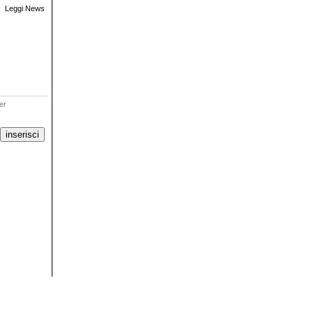
Leggi News
ter