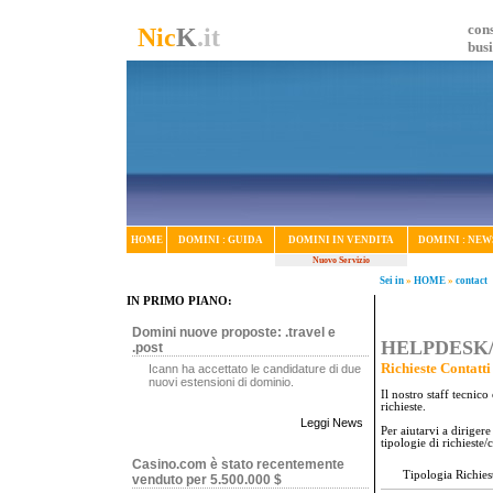
cons
Nic
K
.it
bus
HOME
DOMINI : GUIDA
DOMINI IN VENDITA
DOMINI : NEW
Nuovo Servizio
Sei in
»
HOME
»
contact
IN PRIMO PIANO:
Domini nuove proposte: .travel e
HELPDESK/S
.post
Richieste Contatti
Icann ha accettato le candidature di due
nuovi estensioni di dominio.
Il nostro staff tecnic
richieste.
Leggi News
Per aiutarvi a diriger
tipologie di richieste/c
Casino.com è stato recentemente
Tipologia Richies
venduto per 5.500.000 $