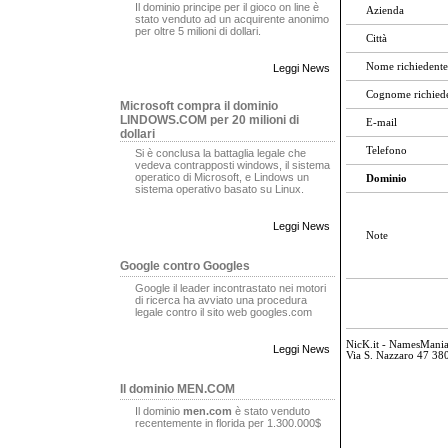
Il dominio principe per il gioco on line è
Azienda
stato venduto ad un acquirente anonimo
per oltre 5 milioni di dollari.
Città
Nome richiedente
Leggi News
Cognome richied
Microsoft compra il dominio
LINDOWS.COM per 20 milioni di
E-mail
dollari
Telefono
Si è conclusa la battaglia legale che
vedeva contrapposti windows, il sistema
operatico di Microsoft, e Lindows un
Dominio
sistema operativo basato su Linux.
Leggi News
Note
Google contro Googles
Google il leader incontrastato nei motori
di ricerca ha avviato una procedura
legale contro il sito web googles.com
NicK.it - NamesMani
Leggi News
Via S. Nazzaro 47 380
Il dominio MEN.COM
Il dominio
men.com
è stato venduto
recentemente in florida per 1.300.000$