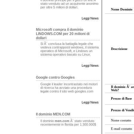
stato venduto ad un acquirente anonimo
per oltre 5 milioni di dollari.
Nome Dominio
Leggi News
Microsoft compra il dominio
LINDOWS.COM per 20 milioni di
dollari
Si Ã¨ conclusa la battaglia legale che
vedeva contrapposti windows, il sistema
Descrizione
operatico di Microsoft, e Lindows un
sistema operativo basato su Linux.
Leggi News
Google contro Googles
Google il leader incontrastato nei motori
Il dominio Ã¨ a
di ricerca ha avviato una procedura
Web?
legale contro il sito web googles.com
Prezzo di Base
Leggi News
Prezzo di Vendi
Il dominio MEN.COM
Nome contatto
Il dominio
men.com
Ã¨ stato venduto
recentemente in florida per 1.300.000$
E-mail contatto