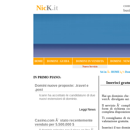
cons
Nic
K
.it
bus
HOME
DOMINI : GUIDA
DOMINI IN VENDITA
DOMINI : NEW
Nuovo Servizio
Sei in
Â»
HOME
ï¿½
Dom
IN PRIMO PIANO:
Inserisci grat
Domini nuove proposte: .travel e
.post
Icann ha accettato le candidature di due
Hai un dominio che n
nuovi estensioni di dominio.
verrÃ divulgato sui no
Il servizio Ã¨ compl
form di richiesta co
Leggi News
completa disposizion
Ti consigliamo di ri
Casino.com Ã¨ stato recentemente
valutazione gratuita.
venduto per 5.500.000 $
Inserisci il tuo domi
Il dominio principe per il gioco on line Ã¨