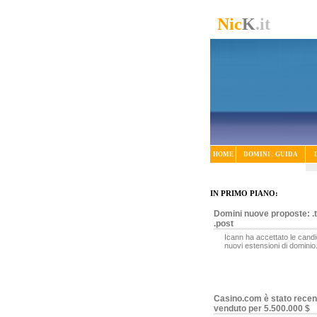
Nic
K
.it
HOME
DOMINI : GUIDA
IN PRIMO PIANO:
Domini nuove proposte: .t
.post
Icann ha accettato le candi
nuovi estensioni di dominio
Casino.com è stato rece
venduto per 5.500.000 $