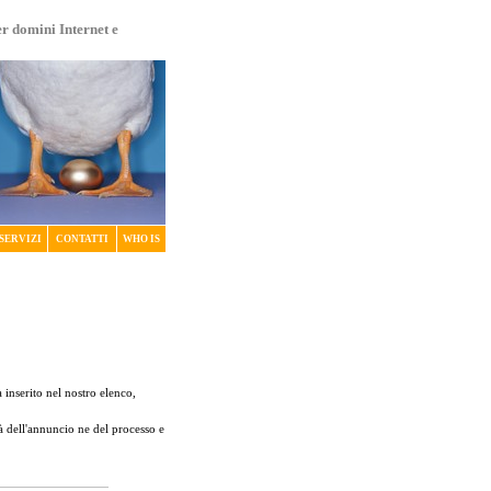
er domini Internet e
SERVIZI
CONTATTI
WHO IS
 inserito nel nostro elenco,
tà dell'annuncio ne del processo e