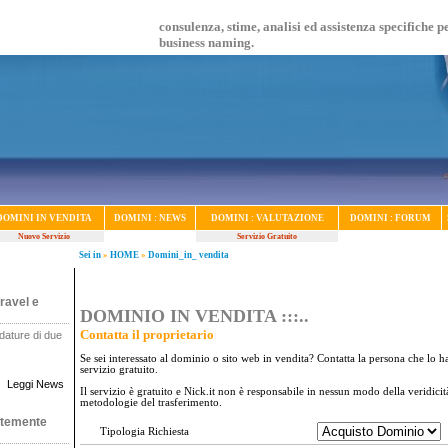
consulenza, stime, analisi ed assistenza specifiche p
business naming.
DOMINI IN VENDITA
DOMINI : NEWS
DOMINI : VALUTAZIONE
DOMINI : FORUM
Nuovo Servizio
Servizio Gratuito
Sei in
»
HOME
»
Domini_in_ vendita
ravel e
DOMINIO IN VENDITA :::..
Contatta il proprietario
dature di due
.
Se sei interessato al dominio o sito web in vendita? Contatta la persona che lo ha
servizio gratuito.
Leggi News
Il servizio è gratuito e Nick.it non è responsabile in nessun modo della veridici
metodologie del trasferimento.
ntemente
Tipologia Richiesta