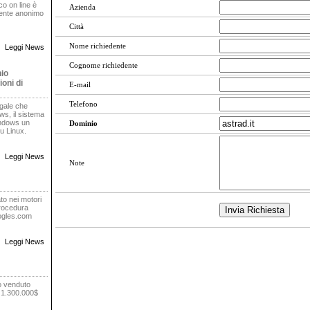
oco on line è
Azienda
rente anonimo
Città
Nome richiedente
Leggi News
Cognome richiedente
nio
oni di
E-mail
Telefono
egale che
s, il sistema
indows un
Dominio
u Linux.
Leggi News
Note
to nei motori
procedura
oogles.com
Leggi News
o venduto
r 1.300.000$