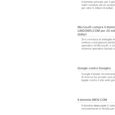
Il dominio principe per il gi
stato venduto ad un acqui
per oltre 5 milioni di dollari.
Microsoft compra il domi
LINDOWS.COM per 20 mili
dollari
Si è conclusa la battaglia l
vedeva contrapposti window
operatico di Microsoft, e L
sistema operativo basato s
Google contro Googles
Google il leader incontrasta
di ricerca ha avviato una 
legale contro il sito web g
Il dominio MEN.COM
Il dominio
men.com
è stat
recentemente in florida pe