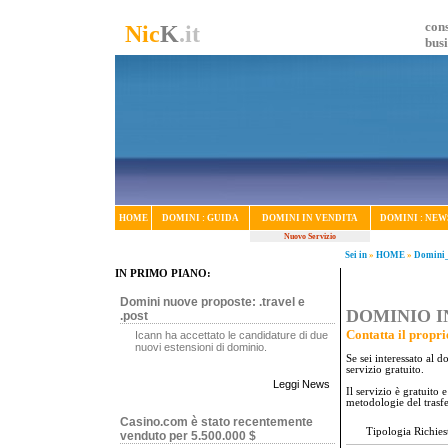
cons
Nic
K
.it
bus
HOME
DOMINI : GUIDA
DOMINI IN VENDITA
DOMINI : NEW
Nuovo Servizio
Sei in
»
HOME
»
Domini_
IN PRIMO PIANO:
Domini nuove proposte: .travel e
DOMINIO IN
.post
Contatta il propri
Icann ha accettato le candidature di due
nuovi estensioni di dominio.
Se sei interessato al 
servizio gratuito.
Leggi News
Il servizio è gratuito
metodologie del trasf
Casino.com è stato recentemente
Tipologia Richies
venduto per 5.500.000 $