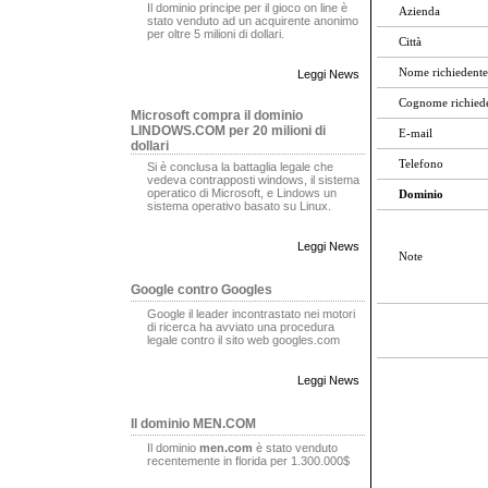
Il dominio principe per il gioco on line è
Azienda
stato venduto ad un acquirente anonimo
per oltre 5 milioni di dollari.
Città
Nome richiedente
Leggi News
Cognome richied
Microsoft compra il dominio
LINDOWS.COM per 20 milioni di
E-mail
dollari
Telefono
Si è conclusa la battaglia legale che
vedeva contrapposti windows, il sistema
operatico di Microsoft, e Lindows un
Dominio
sistema operativo basato su Linux.
Leggi News
Note
Google contro Googles
Google il leader incontrastato nei motori
di ricerca ha avviato una procedura
legale contro il sito web googles.com
Leggi News
Il dominio MEN.COM
Il dominio
men.com
è stato venduto
recentemente in florida per 1.300.000$