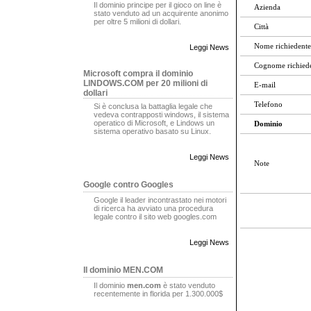
Il dominio principe per il gioco on line è
Azienda
stato venduto ad un acquirente anonimo
per oltre 5 milioni di dollari.
Città
Nome richiedente
Leggi News
Cognome richied
Microsoft compra il dominio
LINDOWS.COM per 20 milioni di
E-mail
dollari
Telefono
Si è conclusa la battaglia legale che
vedeva contrapposti windows, il sistema
operatico di Microsoft, e Lindows un
Dominio
sistema operativo basato su Linux.
Leggi News
Note
Google contro Googles
Google il leader incontrastato nei motori
di ricerca ha avviato una procedura
legale contro il sito web googles.com
Leggi News
Il dominio MEN.COM
Il dominio
men.com
è stato venduto
recentemente in florida per 1.300.000$