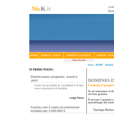
cons
Nic
K
.it
bus
HOME
DOMINI : GUIDA
DOMINI IN VENDITA
DOMINI : NEW
Nuovo Servizio
Sei in
»
HOME
»
Domini_
IN PRIMO PIANO:
Domini nuove proposte: .travel e
DOMINIO IN
.post
Contatta il propri
Icann ha accettato le candidature di due
nuovi estensioni di dominio.
Se sei interessato al 
servizio gratuito.
Leggi News
Il servizio è gratuito
metodologie del trasf
Casino.com è stato recentemente
Tipologia Richies
venduto per 5.500.000 $