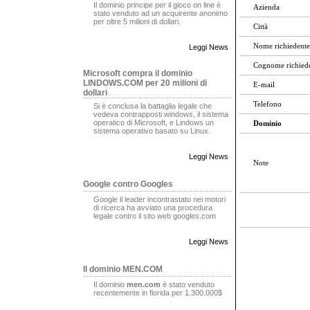
Il dominio principe per il gioco on line è
Azienda
stato venduto ad un acquirente anonimo
per oltre 5 milioni di dollari.
Città
Nome richiedente
Leggi News
Cognome richied
Microsoft compra il dominio
LINDOWS.COM per 20 milioni di
E-mail
dollari
Telefono
Si è conclusa la battaglia legale che
vedeva contrapposti windows, il sistema
operatico di Microsoft, e Lindows un
Dominio
sistema operativo basato su Linux.
Leggi News
Note
Google contro Googles
Google il leader incontrastato nei motori
di ricerca ha avviato una procedura
legale contro il sito web googles.com
Leggi News
Il dominio MEN.COM
Il dominio
men.com
è stato venduto
recentemente in florida per 1.300.000$