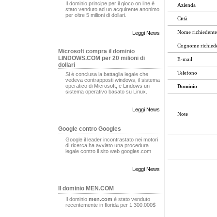
Il dominio principe per il gioco on line è
Azienda
stato venduto ad un acquirente anonimo
per oltre 5 milioni di dollari.
Città
Nome richiedente
Leggi News
Cognome richied
Microsoft compra il dominio
LINDOWS.COM per 20 milioni di
E-mail
dollari
Telefono
Si è conclusa la battaglia legale che
vedeva contrapposti windows, il sistema
operatico di Microsoft, e Lindows un
Dominio
sistema operativo basato su Linux.
Leggi News
Note
Google contro Googles
Google il leader incontrastato nei motori
di ricerca ha avviato una procedura
legale contro il sito web googles.com
Leggi News
Il dominio MEN.COM
Il dominio
men.com
è stato venduto
recentemente in florida per 1.300.000$