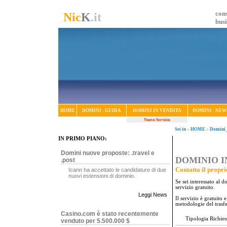
cons
Nic
K
.it
bus
HOME
DOMINI : GUIDA
DOMINI IN VENDITA
DOMINI : NEW
Nuovo Servizio
Sei in
»
HOME
»
Domini_
IN PRIMO PIANO:
Domini nuove proposte: .travel e
DOMINIO IN
.post
Contatta il propri
Icann ha accettato le candidature di due
nuovi estensioni di dominio.
Se sei interessato al 
servizio gratuito.
Leggi News
Il servizio è gratuito
metodologie del trasf
Casino.com è stato recentemente
Tipologia Richies
venduto per 5.500.000 $