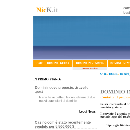
cons
Nic
K
.it
bus
HOME
DOMINI : GUIDA
DOMINI IN VENDITA
DOMINI : NEW
Nuovo Servizio
Sei in
»
HOME
»
Domini_
IN PRIMO PIANO:
Domini nuove proposte: .travel e
DOMINIO IN
.post
Contatta il propri
Icann ha accettato le candidature di due
nuovi estensioni di dominio.
Se sei interessato al 
servizio gratuito.
Leggi News
Il servizio è gratuito
metodologie del trasf
Casino.com è stato recentemente
Tipologia Richies
venduto per 5.500.000 $