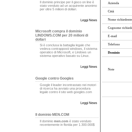
Il dominio principe per il gioco on line è
Azienda
stato venduto ad un acquirente anonimo
per oltre 5 milioni di dollari.
Città
Nome richiedente
Leggi News
Cognome richied
Microsoft compra il dominio
LINDOWS.COM per 20 milioni di
E-mail
dollari
Telefono
Si è conclusa la battaglia legale che
vedeva contrapposti windows, il sistema
operatico di Microsoft, e Lindows un
Dominio
sistema operativo basato su Linux.
Leggi News
Note
Google contro Googles
Google il leader incontrastato nei motori
di ricerca ha avviato una procedura
legale contro il sito web googles.com
Leggi News
Il dominio MEN.COM
Il dominio
men.com
è stato venduto
recentemente in florida per 1.300.000$