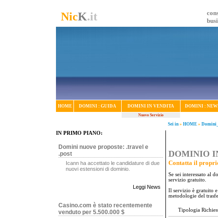
cons
Nic
K
.it
bus
HOME
DOMINI : GUIDA
DOMINI IN VENDITA
DOMINI : NEW
Nuovo Servizio
Sei in
»
HOME
»
Domini_
IN PRIMO PIANO:
Domini nuove proposte: .travel e
DOMINIO IN
.post
Contatta il propri
Icann ha accettato le candidature di due
nuovi estensioni di dominio.
Se sei interessato al 
servizio gratuito.
Leggi News
Il servizio è gratuito
metodologie del trasf
Casino.com è stato recentemente
Tipologia Richies
venduto per 5.500.000 $