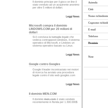
Il dominio principe per il gioco on line è
Azienda
stato venduto ad un acquirente anonimo
per oltre 5 milioni di dollari.
Città
Nome richiedente
Leggi News
Cognome richied
Microsoft compra il dominio
LINDOWS.COM per 20 milioni di
E-mail
dollari
Telefono
Si è conclusa la battaglia legale che
vedeva contrapposti windows, il sistema
operatico di Microsoft, e Lindows un
Dominio
sistema operativo basato su Linux.
Leggi News
Note
Google contro Googles
Google il leader incontrastato nei motori
di ricerca ha avviato una procedura
legale contro il sito web googles.com
Leggi News
Il dominio MEN.COM
Il dominio
men.com
è stato venduto
recentemente in florida per 1.300.000$