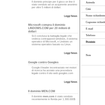
Il dominio principe per il gioco on line è
Azienda
stato venduto ad un acquirente anonimo
per oltre 5 milioni di dollari.
Città
Nome richiedente
Leggi News
Cognome richied
Microsoft compra il dominio
LINDOWS.COM per 20 milioni di
E-mail
dollari
Telefono
Si è conclusa la battaglia legale che
vedeva contrapposti windows, il sistema
operatico di Microsoft, e Lindows un
Dominio
sistema operativo basato su Linux.
Leggi News
Note
Google contro Googles
Google il leader incontrastato nei motori
di ricerca ha avviato una procedura
legale contro il sito web googles.com
Leggi News
Il dominio MEN.COM
Il dominio
men.com
è stato venduto
recentemente in florida per 1.300.000$