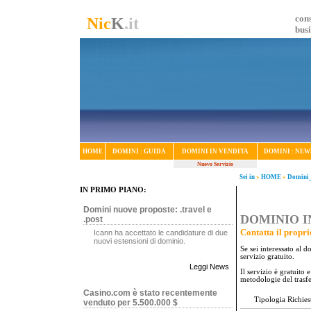
cons
Nic
K
.it
bus
HOME
DOMINI : GUIDA
DOMINI IN VENDITA
DOMINI : NEW
Nuovo Servizio
Sei in
»
HOME
»
Domini_
IN PRIMO PIANO:
Domini nuove proposte: .travel e
DOMINIO IN
.post
Contatta il propri
Icann ha accettato le candidature di due
nuovi estensioni di dominio.
Se sei interessato al 
servizio gratuito.
Leggi News
Il servizio è gratuito
metodologie del trasf
Casino.com è stato recentemente
Tipologia Richies
venduto per 5.500.000 $