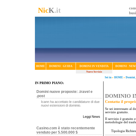
cons
Nic
K
.it
bus
HOME
DOMINI : GUIDA
DOMINI IN VENDITA
DOMINI : NEW
Nuovo Servizio
Sei in
»
HOME
»
Domini_
IN PRIMO PIANO:
Domini nuove proposte: .travel e
DOMINIO IN
.post
Contatta il propri
Icann ha accettato le candidature di due
nuovi estensioni di dominio.
Se sei interessato al 
servizio gratuito.
Leggi News
Il servizio è gratuito
metodologie del trasf
Casino.com è stato recentemente
Tipologia Richies
venduto per 5.500.000 $