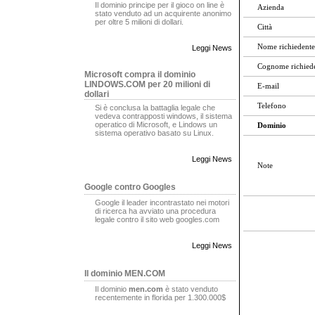
Il dominio principe per il gioco on line è
Azienda
stato venduto ad un acquirente anonimo
per oltre 5 milioni di dollari.
Città
Nome richiedente
Leggi News
Cognome richied
Microsoft compra il dominio
LINDOWS.COM per 20 milioni di
E-mail
dollari
Telefono
Si è conclusa la battaglia legale che
vedeva contrapposti windows, il sistema
operatico di Microsoft, e Lindows un
Dominio
sistema operativo basato su Linux.
Leggi News
Note
Google contro Googles
Google il leader incontrastato nei motori
di ricerca ha avviato una procedura
legale contro il sito web googles.com
Leggi News
Il dominio MEN.COM
Il dominio
men.com
è stato venduto
recentemente in florida per 1.300.000$