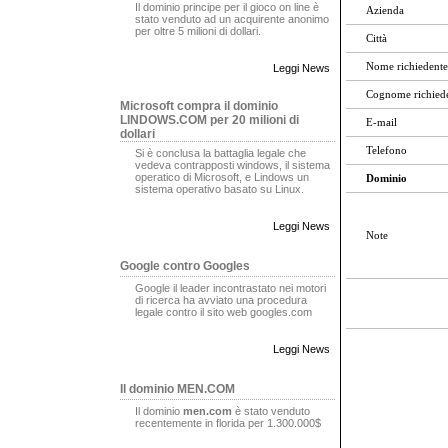
Il dominio principe per il gioco on line è
Azienda
stato venduto ad un acquirente anonimo
per oltre 5 milioni di dollari.
Città
Nome richiedente
Leggi News
Cognome richied
Microsoft compra il dominio
LINDOWS.COM per 20 milioni di
E-mail
dollari
Telefono
Si è conclusa la battaglia legale che
vedeva contrapposti windows, il sistema
operatico di Microsoft, e Lindows un
Dominio
sistema operativo basato su Linux.
Leggi News
Note
Google contro Googles
Google il leader incontrastato nei motori
di ricerca ha avviato una procedura
legale contro il sito web googles.com
Leggi News
Il dominio MEN.COM
Il dominio
men.com
è stato venduto
recentemente in florida per 1.300.000$