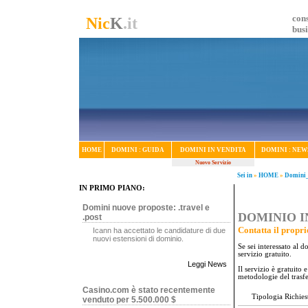
cons
Nic
K
.it
bus
HOME
DOMINI : GUIDA
DOMINI IN VENDITA
DOMINI : NEW
Nuovo Servizio
Sei in
»
HOME
»
Domini_
IN PRIMO PIANO:
Domini nuove proposte: .travel e
DOMINIO IN
.post
Contatta il propri
Icann ha accettato le candidature di due
nuovi estensioni di dominio.
Se sei interessato al 
servizio gratuito.
Leggi News
Il servizio è gratuito
metodologie del trasf
Casino.com è stato recentemente
Tipologia Richies
venduto per 5.500.000 $