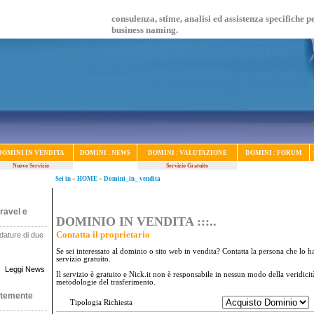
consulenza, stime, analisi ed assistenza specifiche p
business naming.
DOMINI IN VENDITA
DOMINI : NEWS
DOMINI : VALUTAZIONE
DOMINI : FORUM
Nuovo Servizio
Servizio Gratuito
Sei in
»
HOME
»
Domini_in_ vendita
ravel e
DOMINIO IN VENDITA :::..
Contatta il proprietario
dature di due
.
Se sei interessato al dominio o sito web in vendita? Contatta la persona che lo ha
servizio gratuito.
Leggi News
Il servizio è gratuito e Nick.it non è responsabile in nessun modo della veridici
metodologie del trasferimento.
ntemente
Tipologia Richiesta