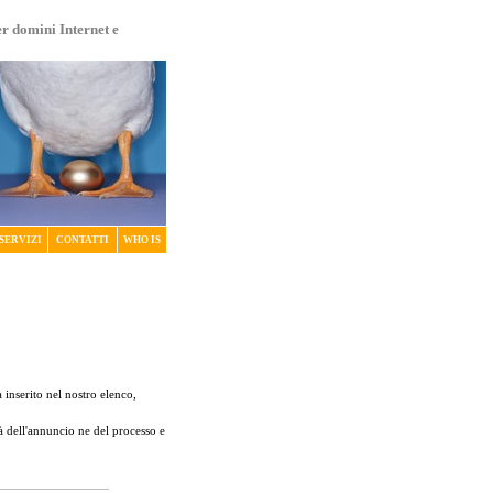
er domini Internet e
SERVIZI
CONTATTI
WHO IS
 inserito nel nostro elenco,
tà dell'annuncio ne del processo e