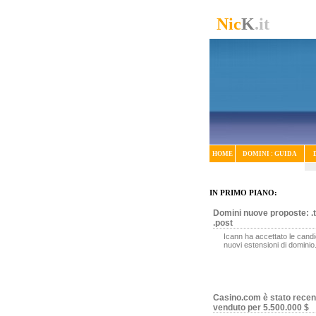
Nic
K
.it
HOME
DOMINI : GUIDA
IN PRIMO PIANO:
Domini nuove proposte: .t
.post
Icann ha accettato le candi
nuovi estensioni di dominio
Casino.com è stato rece
venduto per 5.500.000 $