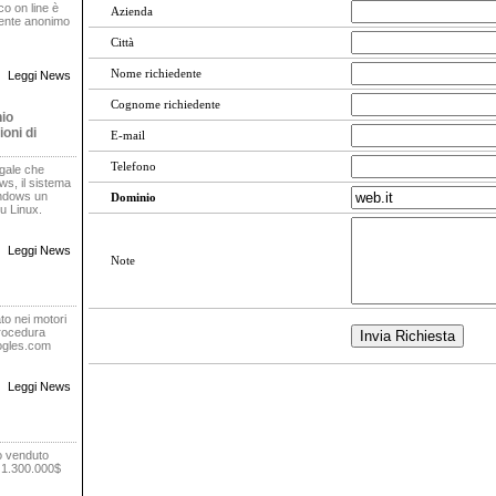
oco on line è
Azienda
rente anonimo
Città
Nome richiedente
Leggi News
Cognome richiedente
nio
oni di
E-mail
Telefono
egale che
s, il sistema
indows un
Dominio
u Linux.
Leggi News
Note
to nei motori
procedura
oogles.com
Leggi News
o venduto
r 1.300.000$