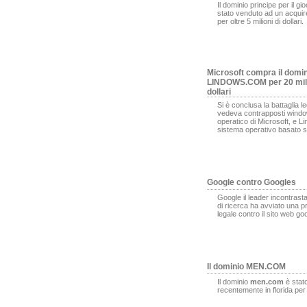
Il dominio principe per il gi
stato venduto ad un acqui
per oltre 5 milioni di dollari.
Microsoft compra il domi
LINDOWS.COM per 20 mili
dollari
Si è conclusa la battaglia l
vedeva contrapposti window
operatico di Microsoft, e L
sistema operativo basato s
Google contro Googles
Google il leader incontrasta
di ricerca ha avviato una 
legale contro il sito web g
Il dominio MEN.COM
Il dominio
men.com
è stat
recentemente in florida pe