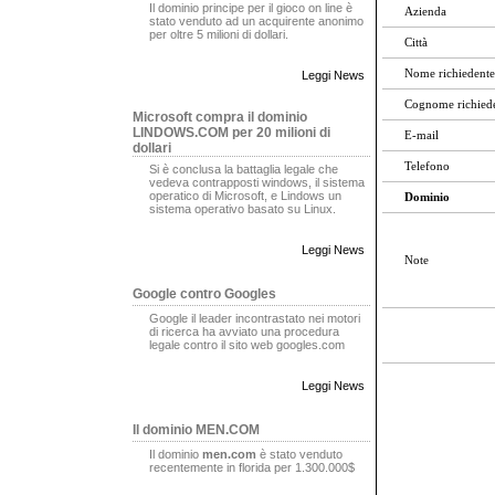
Il dominio principe per il gioco on line è
Azienda
stato venduto ad un acquirente anonimo
per oltre 5 milioni di dollari.
Città
Nome richiedente
Leggi News
Cognome richied
Microsoft compra il dominio
LINDOWS.COM per 20 milioni di
E-mail
dollari
Telefono
Si è conclusa la battaglia legale che
vedeva contrapposti windows, il sistema
operatico di Microsoft, e Lindows un
Dominio
sistema operativo basato su Linux.
Leggi News
Note
Google contro Googles
Google il leader incontrastato nei motori
di ricerca ha avviato una procedura
legale contro il sito web googles.com
Leggi News
Il dominio MEN.COM
Il dominio
men.com
è stato venduto
recentemente in florida per 1.300.000$