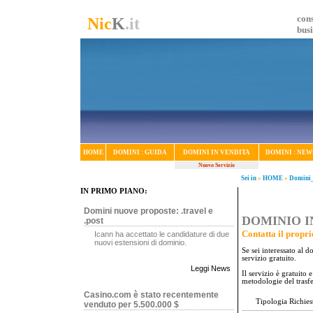
cons
Nic
K
.it
bus
HOME
DOMINI : GUIDA
DOMINI IN VENDITA
DOMINI : NEW
Nuovo Servizio
Sei in
»
HOME
»
Domini_
IN PRIMO PIANO:
Domini nuove proposte: .travel e
DOMINIO IN
.post
Contatta il propri
Icann ha accettato le candidature di due
nuovi estensioni di dominio.
Se sei interessato al 
servizio gratuito.
Leggi News
Il servizio è gratuito
metodologie del trasf
Casino.com è stato recentemente
Tipologia Richies
venduto per 5.500.000 $