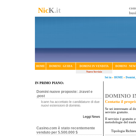
cons
Nic
K
.it
bus
HOME
DOMINI : GUIDA
DOMINI IN VENDITA
DOMINI : NEW
Nuovo Servizio
Sei in
»
HOME
»
Domini_
IN PRIMO PIANO:
Domini nuove proposte: .travel e
DOMINIO IN
.post
Contatta il propri
Icann ha accettato le candidature di due
nuovi estensioni di dominio.
Se sei interessato al 
servizio gratuito.
Leggi News
Il servizio è gratuito
metodologie del trasf
Casino.com è stato recentemente
Tipologia Richies
venduto per 5.500.000 $