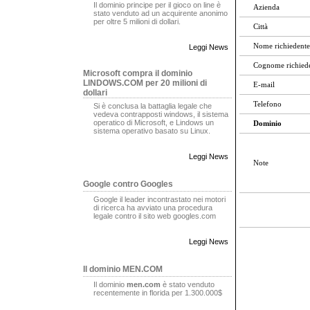
Il dominio principe per il gioco on line è
Azienda
stato venduto ad un acquirente anonimo
per oltre 5 milioni di dollari.
Città
Nome richiedente
Leggi News
Cognome richied
Microsoft compra il dominio
LINDOWS.COM per 20 milioni di
E-mail
dollari
Telefono
Si è conclusa la battaglia legale che
vedeva contrapposti windows, il sistema
operatico di Microsoft, e Lindows un
Dominio
sistema operativo basato su Linux.
Leggi News
Note
Google contro Googles
Google il leader incontrastato nei motori
di ricerca ha avviato una procedura
legale contro il sito web googles.com
Leggi News
Il dominio MEN.COM
Il dominio
men.com
è stato venduto
recentemente in florida per 1.300.000$