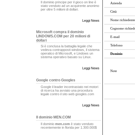
Il dominio principe per il gioco on line è
Azienda
stato venduto ad un acquirente anonimo
per oltre 5 milioni di dollari.
Città
Nome richiedente
Leggi News
Cognome richied
Microsoft compra il dominio
LINDOWS.COM per 20 milioni di
E-mail
dollari
Telefono
Si è conclusa la battaglia legale che
vedeva contrapposti windows, il sistema
operatico di Microsoft, e Lindows un
Dominio
sistema operativo basato su Linux.
Leggi News
Note
Google contro Googles
Google il leader incontrastato nei motori
di ricerca ha avviato una procedura
legale contro il sito web googles.com
Leggi News
Il dominio MEN.COM
Il dominio
men.com
è stato venduto
recentemente in florida per 1.300.000$