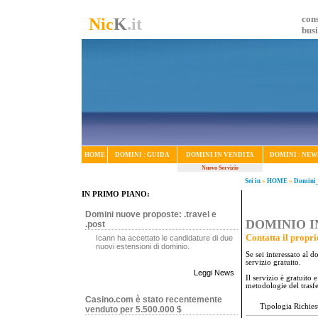
cons
Nic
K
.it
bus
HOME
DOMINI : GUIDA
DOMINI IN VENDITA
DOMINI : NEW
Nuovo Servizio
Sei in
»
HOME
»
Domini_
IN PRIMO PIANO:
Domini nuove proposte: .travel e
DOMINIO IN
.post
Contatta il propri
Icann ha accettato le candidature di due
nuovi estensioni di dominio.
Se sei interessato al 
servizio gratuito.
Leggi News
Il servizio è gratuito
metodologie del trasf
Casino.com è stato recentemente
Tipologia Richies
venduto per 5.500.000 $