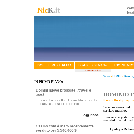
cons
Nic
K
.it
bus
HOME
DOMINI : GUIDA
DOMINI IN VENDITA
DOMINI : NEW
Nuovo Servizio
Sei in
»
HOME
»
Domini_
IN PRIMO PIANO:
Domini nuove proposte: .travel e
DOMINIO IN
.post
Contatta il propri
Icann ha accettato le candidature di due
nuovi estensioni di dominio.
Se sei interessato al 
servizio gratuito.
Leggi News
Il servizio è gratuito
metodologie del trasf
Casino.com è stato recentemente
Tipologia Richies
venduto per 5.500.000 $