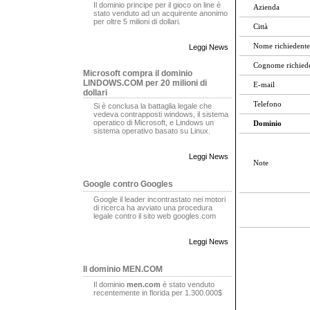
Il dominio principe per il gioco on line è
Azienda
stato venduto ad un acquirente anonimo
per oltre 5 milioni di dollari.
Città
Nome richiedente
Leggi News
Cognome richied
Microsoft compra il dominio
LINDOWS.COM per 20 milioni di
E-mail
dollari
Telefono
Si è conclusa la battaglia legale che
vedeva contrapposti windows, il sistema
operatico di Microsoft, e Lindows un
Dominio
sistema operativo basato su Linux.
Leggi News
Note
Google contro Googles
Google il leader incontrastato nei motori
di ricerca ha avviato una procedura
legale contro il sito web googles.com
Leggi News
Il dominio MEN.COM
Il dominio
men.com
è stato venduto
recentemente in florida per 1.300.000$