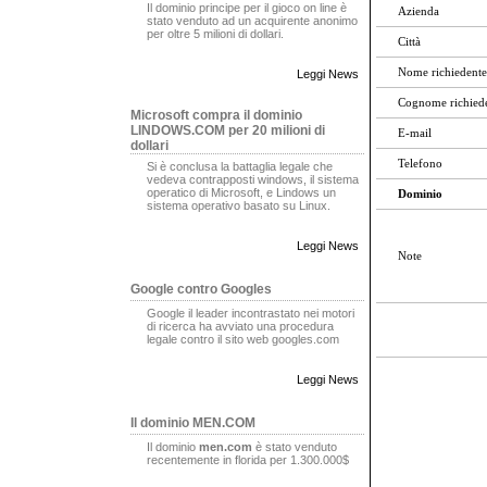
Il dominio principe per il gioco on line è
Azienda
stato venduto ad un acquirente anonimo
per oltre 5 milioni di dollari.
Città
Nome richiedente
Leggi News
Cognome richied
Microsoft compra il dominio
LINDOWS.COM per 20 milioni di
E-mail
dollari
Telefono
Si è conclusa la battaglia legale che
vedeva contrapposti windows, il sistema
operatico di Microsoft, e Lindows un
Dominio
sistema operativo basato su Linux.
Leggi News
Note
Google contro Googles
Google il leader incontrastato nei motori
di ricerca ha avviato una procedura
legale contro il sito web googles.com
Leggi News
Il dominio MEN.COM
Il dominio
men.com
è stato venduto
recentemente in florida per 1.300.000$