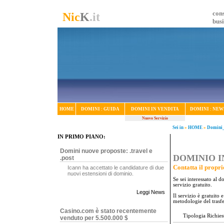
cons
Nic
K
.it
bus
HOME
DOMINI : GUIDA
DOMINI IN VENDITA
DOMINI : NEW
Nuovo Servizio
Sei in
»
HOME
»
Domini_
IN PRIMO PIANO:
Domini nuove proposte: .travel e
DOMINIO IN
.post
Contatta il propri
Icann ha accettato le candidature di due
nuovi estensioni di dominio.
Se sei interessato al 
servizio gratuito.
Leggi News
Il servizio è gratuito
metodologie del trasf
Casino.com è stato recentemente
Tipologia Richies
venduto per 5.500.000 $