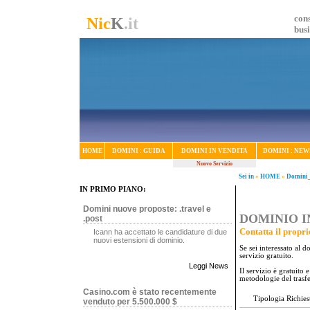
cons
Nic
K
.it
bus
HOME
DOMINI : GUIDA
DOMINI IN VENDITA
DOMINI : NEW
Nuovo Servizio
Sei in
»
HOME
»
Domini_
IN PRIMO PIANO:
Domini nuove proposte: .travel e
DOMINIO IN
.post
Contatta il propri
Icann ha accettato le candidature di due
nuovi estensioni di dominio.
Se sei interessato al 
servizio gratuito.
Leggi News
Il servizio è gratuito
metodologie del trasf
Casino.com è stato recentemente
Tipologia Richies
venduto per 5.500.000 $