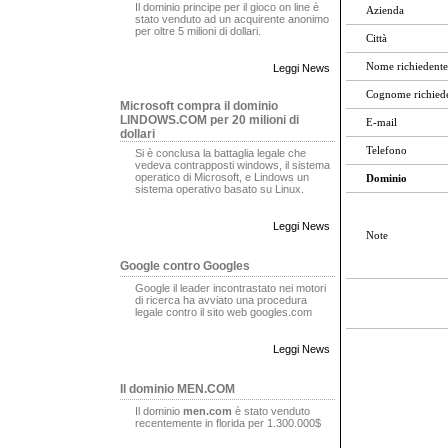
Il dominio principe per il gioco on line è
Azienda
stato venduto ad un acquirente anonimo
per oltre 5 milioni di dollari.
Città
Nome richiedente
Leggi News
Cognome richied
Microsoft compra il dominio
LINDOWS.COM per 20 milioni di
E-mail
dollari
Telefono
Si è conclusa la battaglia legale che
vedeva contrapposti windows, il sistema
operatico di Microsoft, e Lindows un
Dominio
sistema operativo basato su Linux.
Leggi News
Note
Google contro Googles
Google il leader incontrastato nei motori
di ricerca ha avviato una procedura
legale contro il sito web googles.com
Leggi News
Il dominio MEN.COM
Il dominio
men.com
è stato venduto
recentemente in florida per 1.300.000$