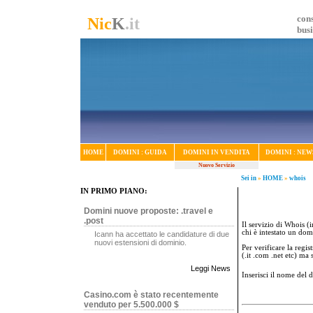
cons
Nic
K
.it
bus
HOME
DOMINI : GUIDA
DOMINI IN VENDITA
DOMINI : NEW
Nuovo Servizio
Sei in
»
HOME
»
whois
IN PRIMO PIANO:
Domini nuove proposte: .travel e
.post
Il servizio di Whois (i
chi è intestato un dom
Icann ha accettato le candidature di due
nuovi estensioni di dominio.
Per verificare la regi
(.it .com .net etc) ma
Leggi News
Inserisci il nome del
Casino.com è stato recentemente
venduto per 5.500.000 $