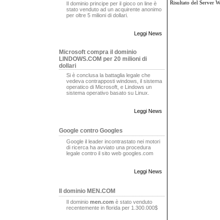
Risultato del Server 
Il dominio principe per il gioco on line è
stato venduto ad un acquirente anonimo
per oltre 5 milioni di dollari.
Leggi News
Microsoft compra il dominio
LINDOWS.COM per 20 milioni di
dollari
Si è conclusa la battaglia legale che
vedeva contrapposti windows, il sistema
operatico di Microsoft, e Lindows un
sistema operativo basato su Linux.
Leggi News
Google contro Googles
Google il leader incontrastato nei motori
di ricerca ha avviato una procedura
legale contro il sito web googles.com
Leggi News
Il dominio MEN.COM
Il dominio
men.com
è stato venduto
recentemente in florida per 1.300.000$