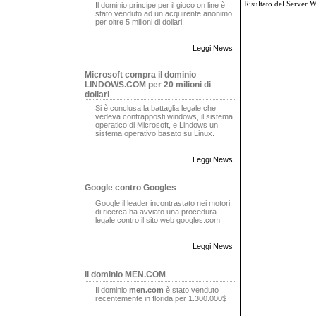
Risultato del Server 
Il dominio principe per il gioco on line è
stato venduto ad un acquirente anonimo
per oltre 5 milioni di dollari.
Leggi News
Microsoft compra il dominio
LINDOWS.COM per 20 milioni di
dollari
Si è conclusa la battaglia legale che
vedeva contrapposti windows, il sistema
operatico di Microsoft, e Lindows un
sistema operativo basato su Linux.
Leggi News
Google contro Googles
Google il leader incontrastato nei motori
di ricerca ha avviato una procedura
legale contro il sito web googles.com
Leggi News
Il dominio MEN.COM
Il dominio
men.com
è stato venduto
recentemente in florida per 1.300.000$