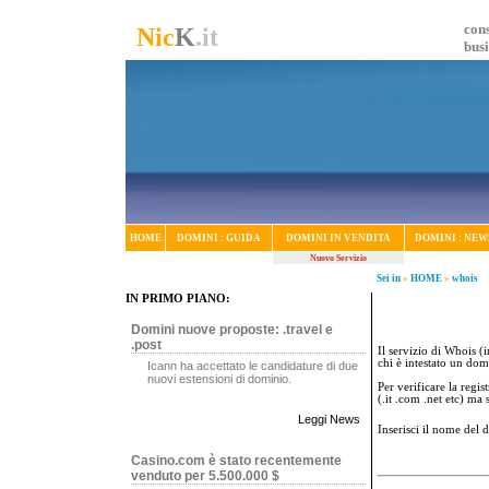
cons
Nic
K
.it
bus
HOME
DOMINI : GUIDA
DOMINI IN VENDITA
DOMINI : NEW
Nuovo Servizio
Sei in
»
HOME
»
whois
IN PRIMO PIANO:
Domini nuove proposte: .travel e
.post
Il servizio di Whois (i
chi è intestato un dom
Icann ha accettato le candidature di due
nuovi estensioni di dominio.
Per verificare la regi
(.it .com .net etc) ma
Leggi News
Inserisci il nome del
Casino.com è stato recentemente
venduto per 5.500.000 $