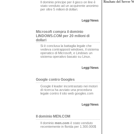
Risultato del Server 
Il dominio principe per il gioco on line è
stato venduto ad un acquirente anonimo
per oltre 5 milioni di dollari.
Leggi News
Microsoft compra il dominio
LINDOWS.COM per 20 milioni di
dollari
Si è conclusa la battaglia legale che
vedeva contrapposti windows, il sistema
operatico di Microsoft, e Lindows un
sistema operativo basato su Linux.
Leggi News
Google contro Googles
Google il leader incontrastato nei motori
di ricerca ha avviato una procedura
legale contro il sito web googles.com
Leggi News
Il dominio MEN.COM
Il dominio
men.com
è stato venduto
recentemente in florida per 1.300.000$