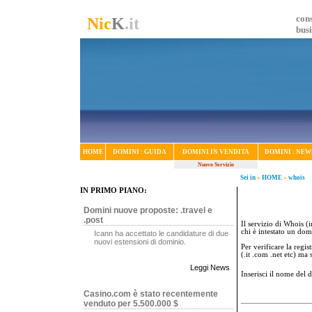
cons
Nic
K
.it
bus
HOME
DOMINI : GUIDA
DOMINI IN VENDITA
DOMINI : NEW
Nuovo Servizio
Sei in
»
HOME
»
whois
IN PRIMO PIANO:
Domini nuove proposte: .travel e
.post
Il servizio di Whois (i
chi è intestato un dom
Icann ha accettato le candidature di due
nuovi estensioni di dominio.
Per verificare la regi
(.it .com .net etc) ma
Leggi News
Inserisci il nome del
Casino.com è stato recentemente
venduto per 5.500.000 $