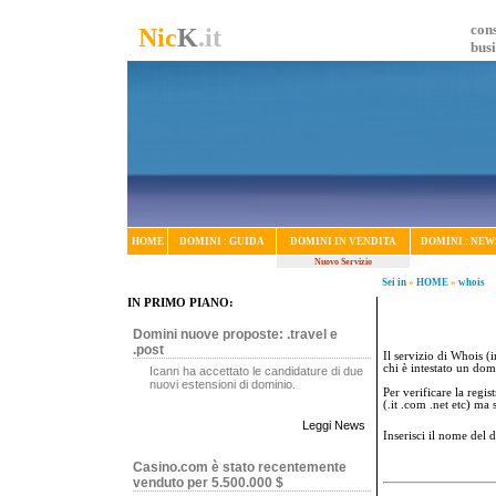
cons
Nic
K
.it
bus
HOME
DOMINI : GUIDA
DOMINI IN VENDITA
DOMINI : NEW
Nuovo Servizio
Sei in
»
HOME
»
whois
IN PRIMO PIANO:
Domini nuove proposte: .travel e
.post
Il servizio di Whois (i
chi è intestato un dom
Icann ha accettato le candidature di due
nuovi estensioni di dominio.
Per verificare la regi
(.it .com .net etc) ma
Leggi News
Inserisci il nome del
Casino.com è stato recentemente
venduto per 5.500.000 $