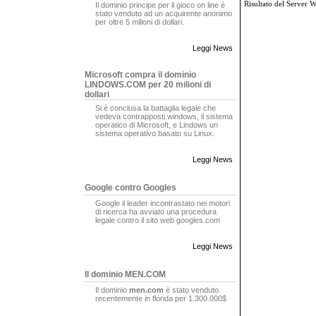
Risultato del Server 
Il dominio principe per il gioco on line è
stato venduto ad un acquirente anonimo
per oltre 5 milioni di dollari.
Leggi News
Microsoft compra il dominio
LINDOWS.COM per 20 milioni di
dollari
Si è conclusa la battaglia legale che
vedeva contrapposti windows, il sistema
operatico di Microsoft, e Lindows un
sistema operativo basato su Linux.
Leggi News
Google contro Googles
Google il leader incontrastato nei motori
di ricerca ha avviato una procedura
legale contro il sito web googles.com
Leggi News
Il dominio MEN.COM
Il dominio
men.com
è stato venduto
recentemente in florida per 1.300.000$