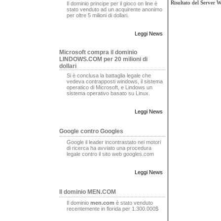
Risultato del Server 
Il dominio principe per il gioco on line è
stato venduto ad un acquirente anonimo
per oltre 5 milioni di dollari.
Leggi News
Microsoft compra il dominio
LINDOWS.COM per 20 milioni di
dollari
Si è conclusa la battaglia legale che
vedeva contrapposti windows, il sistema
operatico di Microsoft, e Lindows un
sistema operativo basato su Linux.
Leggi News
Google contro Googles
Google il leader incontrastato nei motori
di ricerca ha avviato una procedura
legale contro il sito web googles.com
Leggi News
Il dominio MEN.COM
Il dominio
men.com
è stato venduto
recentemente in florida per 1.300.000$