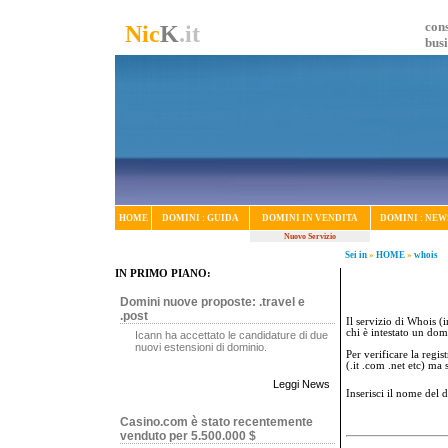
cons
Nic
K
.it
bus
HOME
DOMINI : GUIDA
DOMINI IN VENDITA
DOMINI : NEW
Nuovo Servizio
Sei in
»
HOME
»
whois
IN PRIMO PIANO:
Domini nuove proposte: .travel e
.post
Il servizio di Whois (i
chi è intestato un dom
Icann ha accettato le candidature di due
nuovi estensioni di dominio.
Per verificare la regi
(.it .com .net etc) ma
Leggi News
Inserisci il nome del
Casino.com è stato recentemente
venduto per 5.500.000 $