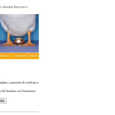
er domini Internet e
SERVIZI
CONTATTI
WHO IS
register, e permette di verificare a
me del dominio con l'estensione