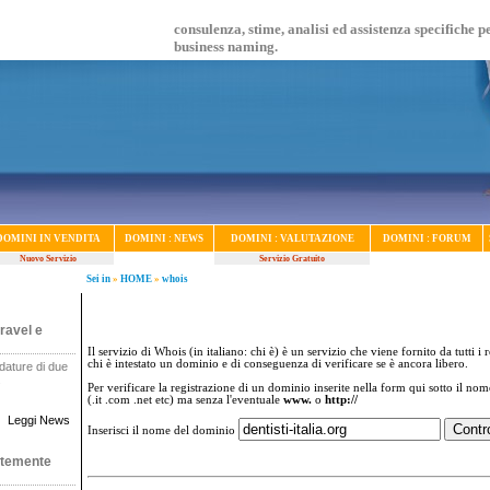
consulenza, stime, analisi ed assistenza specifiche p
business naming.
DOMINI IN VENDITA
DOMINI : NEWS
DOMINI : VALUTAZIONE
DOMINI : FORUM
Nuovo Servizio
Servizio Gratuito
Sei in
»
HOME
»
whois
ravel e
Il servizio di Whois (in italiano: chi è) è un servizio che viene fornito da tutti i 
chi è intestato un dominio e di conseguenza di verificare se è ancora libero.
dature di due
.
Per verificare la registrazione di un dominio inserite nella form qui sotto il no
(.it .com .net etc) ma senza l'eventuale
www.
o
http://
Leggi News
Inserisci il nome del dominio
ntemente