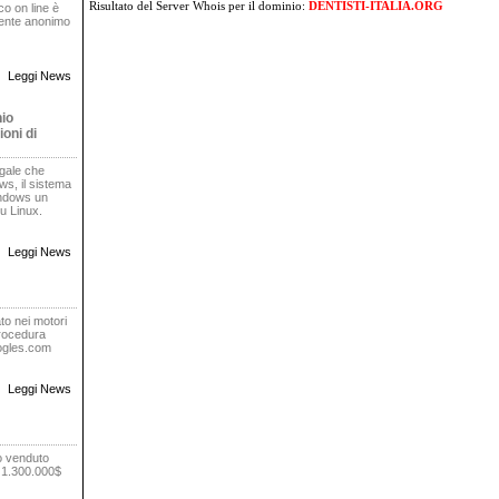
Risultato del Server Whois
per il dominio:
DENTISTI-ITALIA.ORG
oco on line è
rente anonimo
Leggi News
nio
oni di
egale che
s, il sistema
indows un
u Linux.
Leggi News
to nei motori
procedura
oogles.com
Leggi News
o venduto
r 1.300.000$