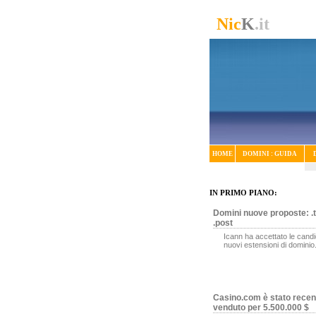
Nic
K
.it
HOME
DOMINI : GUIDA
IN PRIMO PIANO:
Domini nuove proposte: .t
.post
Icann ha accettato le candi
nuovi estensioni di dominio
Casino.com è stato rece
venduto per 5.500.000 $