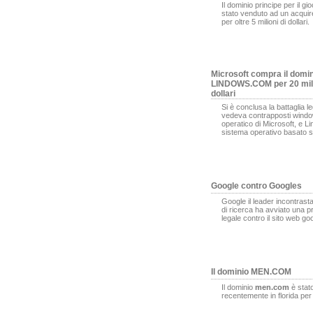
Il dominio principe per il gi
stato venduto ad un acqui
per oltre 5 milioni di dollari.
Microsoft compra il domi
LINDOWS.COM per 20 mili
dollari
Si è conclusa la battaglia l
vedeva contrapposti window
operatico di Microsoft, e L
sistema operativo basato s
Google contro Googles
Google il leader incontrasta
di ricerca ha avviato una 
legale contro il sito web g
Il dominio MEN.COM
Il dominio
men.com
è stat
recentemente in florida pe