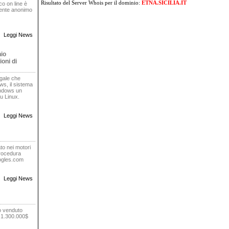
Risultato del Server Whois
per il dominio:
ETNA.SICILIA.IT
oco on line è
rente anonimo
Leggi News
nio
oni di
egale che
s, il sistema
indows un
u Linux.
Leggi News
to nei motori
procedura
oogles.com
Leggi News
o venduto
r 1.300.000$