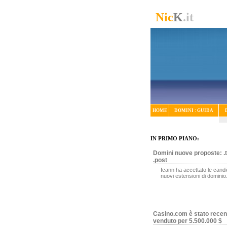
Nic
K
.it
HOME
DOMINI : GUIDA
IN PRIMO PIANO:
Domini nuove proposte: .t
.post
Icann ha accettato le candi
nuovi estensioni di dominio
Casino.com è stato rece
venduto per 5.500.000 $