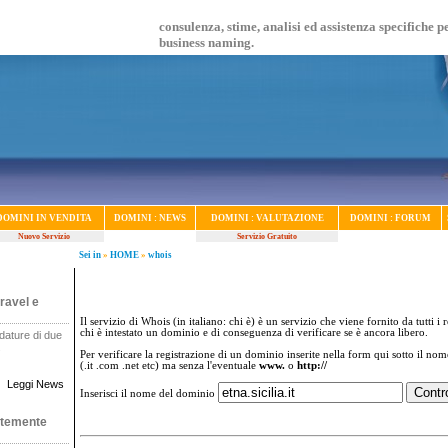
consulenza, stime, analisi ed assistenza specifiche p
business naming.
DOMINI IN VENDITA
DOMINI : NEWS
DOMINI : VALUTAZIONE
DOMINI : FORUM
Nuovo Servizio
Servizio Gratuito
Sei in
»
HOME
»
whois
ravel e
Il servizio di Whois (in italiano: chi è) è un servizio che viene fornito da tutti i 
chi è intestato un dominio e di conseguenza di verificare se è ancora libero.
dature di due
.
Per verificare la registrazione di un dominio inserite nella form qui sotto il no
(.it .com .net etc) ma senza l'eventuale
www.
o
http://
Leggi News
Inserisci il nome del dominio
ntemente