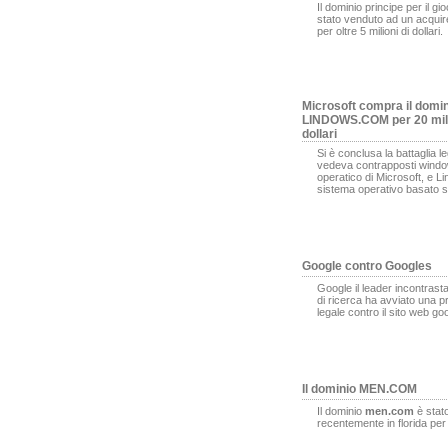
Il dominio principe per il gi
stato venduto ad un acqui
per oltre 5 milioni di dollari.
Microsoft compra il domi
LINDOWS.COM per 20 mili
dollari
Si è conclusa la battaglia l
vedeva contrapposti window
operatico di Microsoft, e L
sistema operativo basato s
Google contro Googles
Google il leader incontrasta
di ricerca ha avviato una 
legale contro il sito web g
Il dominio MEN.COM
Il dominio
men.com
è stat
recentemente in florida pe