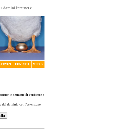
er domini Internet e
SERVIZI
CONTATTI
WHO IS
register, e permette di verificare a
me del dominio con l'estensione