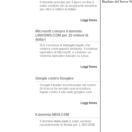
Risultato del Server 
Il dominio principe per il gioco on line è
stato venduto ad un acquirente anonimo
per oltre 5 milioni di dollari.
Leggi News
Microsoft compra il dominio
LINDOWS.COM per 20 milioni di
dollari
Si è conclusa la battaglia legale che
vedeva contrapposti windows, il sistema
operatico di Microsoft, e Lindows un
sistema operativo basato su Linux.
Leggi News
Google contro Googles
Google il leader incontrastato nei motori
di ricerca ha avviato una procedura
legale contro il sito web googles.com
Leggi News
Il dominio MEN.COM
Il dominio
men.com
è stato venduto
recentemente in florida per 1.300.000$