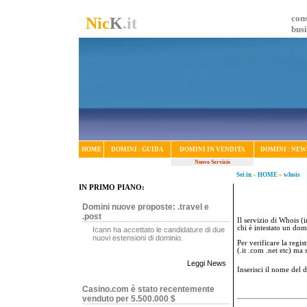
cons
Nic
K
.it
bus
HOME
DOMINI : GUIDA
DOMINI IN VENDITA
DOMINI : NEW
Nuovo Servizio
Sei in
»
HOME
»
whois
IN PRIMO PIANO:
Domini nuove proposte: .travel e
.post
Il servizio di Whois (i
chi è intestato un dom
Icann ha accettato le candidature di due
nuovi estensioni di dominio.
Per verificare la regi
(.it .com .net etc) ma
Leggi News
Inserisci il nome del
Casino.com è stato recentemente
venduto per 5.500.000 $