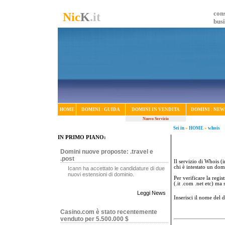
cons
Nic
K
.it
bus
HOME
DOMINI : GUIDA
DOMINI IN VENDITA
DOMINI : NEW
Nuovo Servizio
Sei in
»
HOME
»
whois
IN PRIMO PIANO:
Domini nuove proposte: .travel e
.post
Il servizio di Whois (i
chi è intestato un dom
Icann ha accettato le candidature di due
nuovi estensioni di dominio.
Per verificare la regi
(.it .com .net etc) ma
Leggi News
Inserisci il nome del
Casino.com è stato recentemente
venduto per 5.500.000 $