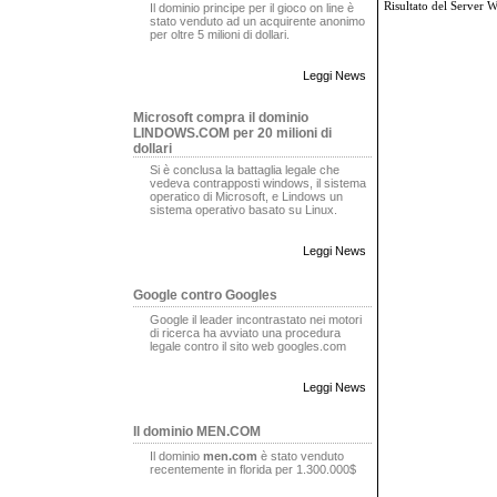
Risultato del Server 
Il dominio principe per il gioco on line è
stato venduto ad un acquirente anonimo
per oltre 5 milioni di dollari.
Leggi News
Microsoft compra il dominio
LINDOWS.COM per 20 milioni di
dollari
Si è conclusa la battaglia legale che
vedeva contrapposti windows, il sistema
operatico di Microsoft, e Lindows un
sistema operativo basato su Linux.
Leggi News
Google contro Googles
Google il leader incontrastato nei motori
di ricerca ha avviato una procedura
legale contro il sito web googles.com
Leggi News
Il dominio MEN.COM
Il dominio
men.com
è stato venduto
recentemente in florida per 1.300.000$