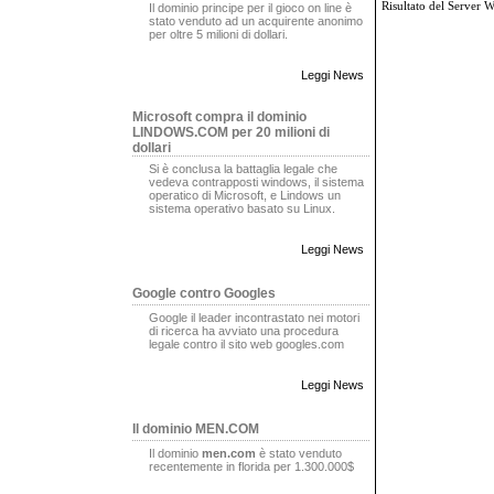
Risultato del Server 
Il dominio principe per il gioco on line è
stato venduto ad un acquirente anonimo
per oltre 5 milioni di dollari.
Leggi News
Microsoft compra il dominio
LINDOWS.COM per 20 milioni di
dollari
Si è conclusa la battaglia legale che
vedeva contrapposti windows, il sistema
operatico di Microsoft, e Lindows un
sistema operativo basato su Linux.
Leggi News
Google contro Googles
Google il leader incontrastato nei motori
di ricerca ha avviato una procedura
legale contro il sito web googles.com
Leggi News
Il dominio MEN.COM
Il dominio
men.com
è stato venduto
recentemente in florida per 1.300.000$