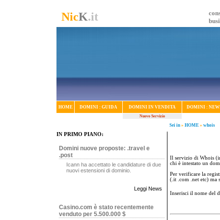
cons
Nic
K
.it
bus
HOME
DOMINI : GUIDA
DOMINI IN VENDITA
DOMINI : NEW
Nuovo Servizio
Sei in
»
HOME
»
whois
IN PRIMO PIANO:
Domini nuove proposte: .travel e
.post
Il servizio di Whois (i
chi è intestato un dom
Icann ha accettato le candidature di due
nuovi estensioni di dominio.
Per verificare la regi
(.it .com .net etc) ma
Leggi News
Inserisci il nome del
Casino.com è stato recentemente
venduto per 5.500.000 $