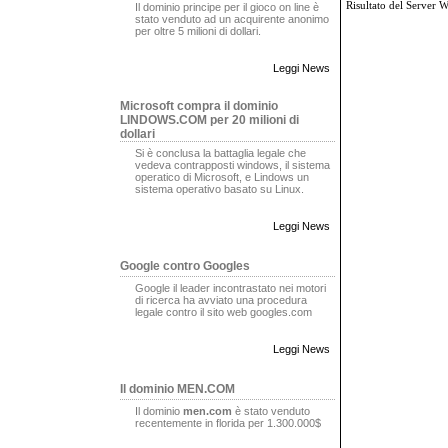
Risultato del Server 
Il dominio principe per il gioco on line è
stato venduto ad un acquirente anonimo
per oltre 5 milioni di dollari.
Leggi News
Microsoft compra il dominio
LINDOWS.COM per 20 milioni di
dollari
Si è conclusa la battaglia legale che
vedeva contrapposti windows, il sistema
operatico di Microsoft, e Lindows un
sistema operativo basato su Linux.
Leggi News
Google contro Googles
Google il leader incontrastato nei motori
di ricerca ha avviato una procedura
legale contro il sito web googles.com
Leggi News
Il dominio MEN.COM
Il dominio
men.com
è stato venduto
recentemente in florida per 1.300.000$