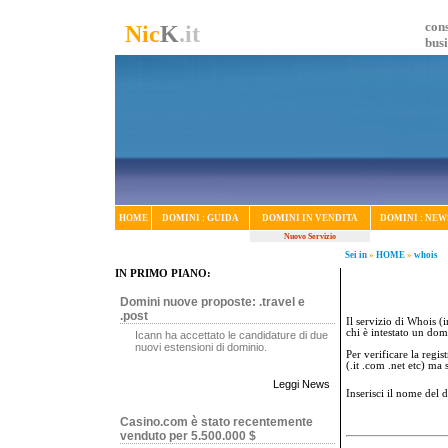
cons
Nic
K
.it
bus
HOME
DOMINI : GUIDA
DOMINI IN VENDITA
DOMINI : NEW
Nuovo Servizio
Sei in
»
HOME
»
whois
IN PRIMO PIANO:
Domini nuove proposte: .travel e
.post
Il servizio di Whois (i
chi è intestato un dom
Icann ha accettato le candidature di due
nuovi estensioni di dominio.
Per verificare la regi
(.it .com .net etc) ma
Leggi News
Inserisci il nome del
Casino.com è stato recentemente
venduto per 5.500.000 $