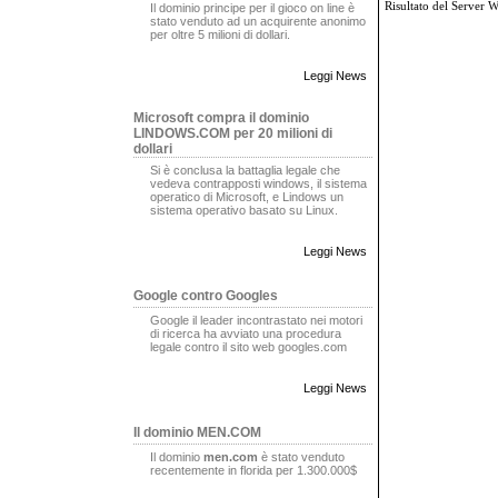
Risultato del Server 
Il dominio principe per il gioco on line è
stato venduto ad un acquirente anonimo
per oltre 5 milioni di dollari.
Leggi News
Microsoft compra il dominio
LINDOWS.COM per 20 milioni di
dollari
Si è conclusa la battaglia legale che
vedeva contrapposti windows, il sistema
operatico di Microsoft, e Lindows un
sistema operativo basato su Linux.
Leggi News
Google contro Googles
Google il leader incontrastato nei motori
di ricerca ha avviato una procedura
legale contro il sito web googles.com
Leggi News
Il dominio MEN.COM
Il dominio
men.com
è stato venduto
recentemente in florida per 1.300.000$