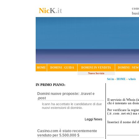
cons
Nic
K
.it
bus
HOME
DOMINI : GUIDA
DOMINI IN VENDITA
DOMINI : NEW
Nuovo Servizio
Sei in
»
HOME
»
whois
IN PRIMO PIANO:
Domini nuove proposte: .travel e
.post
Il servizio di Whois (i
chi è intestato un dom
Icann ha accettato le candidature di due
nuovi estensioni di dominio.
Per verificare la regi
(.it .com .net etc) ma
Leggi News
Inserisci il nome del
Casino.com è stato recentemente
venduto per 5.500.000 $