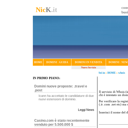
cons
Nic
K
.it
bus
HOME
DOMINI : GUIDA
DOMINI IN VENDITA
DOMINI : NEW
Nuovo Servizio
Sei in
»
HOME
»
whois
IN PRIMO PIANO:
Domini nuove proposte: .travel e
.post
Il servizio di Whois (i
chi è intestato un dom
Icann ha accettato le candidature di due
nuovi estensioni di dominio.
Per verificare la regi
(.it .com .net etc) ma
Leggi News
Inserisci il nome del
Casino.com è stato recentemente
venduto per 5.500.000 $