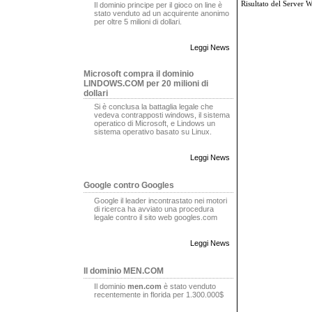
Risultato del Server 
Il dominio principe per il gioco on line è
stato venduto ad un acquirente anonimo
per oltre 5 milioni di dollari.
Leggi News
Microsoft compra il dominio
LINDOWS.COM per 20 milioni di
dollari
Si è conclusa la battaglia legale che
vedeva contrapposti windows, il sistema
operatico di Microsoft, e Lindows un
sistema operativo basato su Linux.
Leggi News
Google contro Googles
Google il leader incontrastato nei motori
di ricerca ha avviato una procedura
legale contro il sito web googles.com
Leggi News
Il dominio MEN.COM
Il dominio
men.com
è stato venduto
recentemente in florida per 1.300.000$