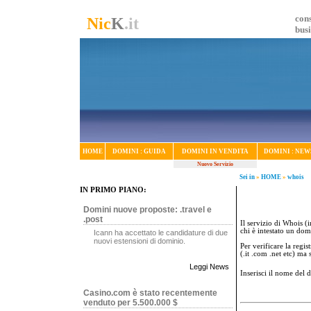
cons
Nic
K
.it
bus
HOME
DOMINI : GUIDA
DOMINI IN VENDITA
DOMINI : NEW
Nuovo Servizio
Sei in
»
HOME
»
whois
IN PRIMO PIANO:
Domini nuove proposte: .travel e
.post
Il servizio di Whois (i
chi è intestato un dom
Icann ha accettato le candidature di due
nuovi estensioni di dominio.
Per verificare la regi
(.it .com .net etc) ma
Leggi News
Inserisci il nome del
Casino.com è stato recentemente
venduto per 5.500.000 $