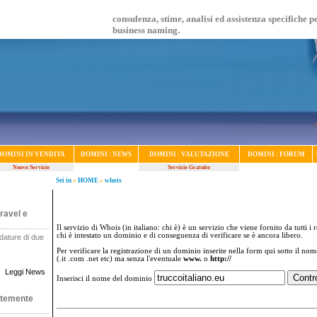
consulenza, stime, analisi ed assistenza specifiche p
business naming.
DOMINI IN VENDITA
DOMINI : NEWS
DOMINI : VALUTAZIONE
DOMINI : FORUM
Nuovo Servizio
Servizio Gratuito
Sei in
»
HOME
»
whois
ravel e
Il servizio di Whois (in italiano: chi è) è un servizio che viene fornito da tutti i 
chi è intestato un dominio e di conseguenza di verificare se è ancora libero.
dature di due
.
Per verificare la registrazione di un dominio inserite nella form qui sotto il no
(.it .com .net etc) ma senza l'eventuale
www.
o
http://
Leggi News
Inserisci il nome del dominio
ntemente