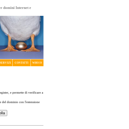
er domini Internet e
SERVIZI
CONTATTI
WHO IS
register, e permette di verificare a
me del dominio con l'estensione