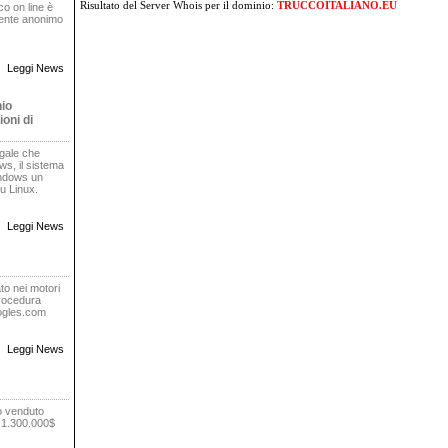
Risultato del Server Whois
per il dominio:
TRUCCOITALIANO.EU
oco on line è
rente anonimo
Leggi News
nio
oni di
egale che
s, il sistema
indows un
u Linux.
Leggi News
to nei motori
procedura
oogles.com
Leggi News
o venduto
r 1.300.000$