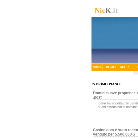
Nic
K
.it
HOME
DOMINI : GUIDA
IN PRIMO PIANO:
Domini nuove proposte: .t
.post
Icann ha accettato le candi
nuovi estensioni di dominio
Casino.com è stato rece
venduto per 5.500.000 $