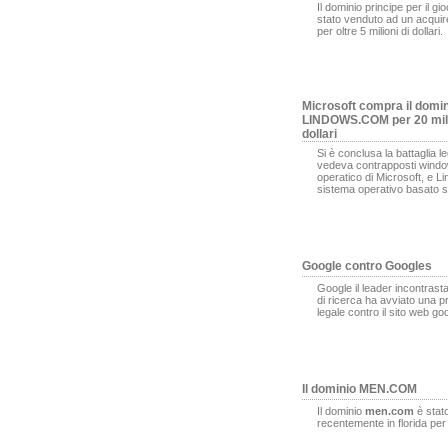
Il dominio principe per il gi
stato venduto ad un acqui
per oltre 5 milioni di dollari.
Microsoft compra il domi
LINDOWS.COM per 20 mili
dollari
Si è conclusa la battaglia l
vedeva contrapposti window
operatico di Microsoft, e L
sistema operativo basato s
Google contro Googles
Google il leader incontrasta
di ricerca ha avviato una 
legale contro il sito web g
Il dominio MEN.COM
Il dominio
men.com
è stat
recentemente in florida pe