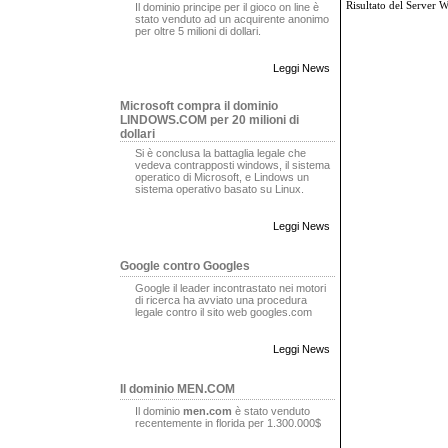
Risultato del Server 
Il dominio principe per il gioco on line è
stato venduto ad un acquirente anonimo
per oltre 5 milioni di dollari.
Leggi News
Microsoft compra il dominio
LINDOWS.COM per 20 milioni di
dollari
Si è conclusa la battaglia legale che
vedeva contrapposti windows, il sistema
operatico di Microsoft, e Lindows un
sistema operativo basato su Linux.
Leggi News
Google contro Googles
Google il leader incontrastato nei motori
di ricerca ha avviato una procedura
legale contro il sito web googles.com
Leggi News
Il dominio MEN.COM
Il dominio
men.com
è stato venduto
recentemente in florida per 1.300.000$