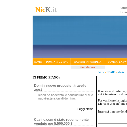
cons
Nic
K
.it
bus
HOME
DOMINI : GUIDA
DOMINI IN VENDITA
DOMINI : NEW
Nuovo Servizio
Sei in
»
HOME
»
whois
IN PRIMO PIANO:
Domini nuove proposte: .travel e
.post
Il servizio di Whois (i
chi è intestato un dom
Icann ha accettato le candidature di due
nuovi estensioni di dominio.
Per verificare la regi
(.it .com .net etc) ma
Leggi News
Inserisci il nome del
Casino.com è stato recentemente
venduto per 5.500.000 $