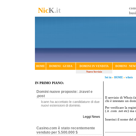
cons
Nic
K
.it
bus
HOME
DOMINI : GUIDA
DOMINI IN VENDITA
DOMINI : NEW
Nuovo Servizio
Sei in
»
HOME
»
whois
IN PRIMO PIANO:
Domini nuove proposte: .travel e
.post
Il servizio di Whois (i
chi è intestato un dom
Icann ha accettato le candidature di due
nuovi estensioni di dominio.
Per verificare la regi
(.it .com .net etc) ma
Leggi News
Inserisci il nome del
Casino.com è stato recentemente
venduto per 5.500.000 $