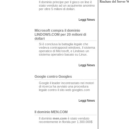
Risultato del Server 
Il dominio principe per il gioco on line è
stato venduto ad un acquirente anonimo
per oltre 5 milioni di dollari.
Leggi News
Microsoft compra il dominio
LINDOWS.COM per 20 milioni di
dollari
Si è conclusa la battaglia legale che
vedeva contrapposti windows, il sistema
operatico di Microsoft, e Lindows un
sistema operativo basato su Linux.
Leggi News
Google contro Googles
Google il leader incontrastato nei motori
di ricerca ha avviato una procedura
legale contro il sito web googles.com
Leggi News
Il dominio MEN.COM
Il dominio
men.com
è stato venduto
recentemente in florida per 1.300.000$