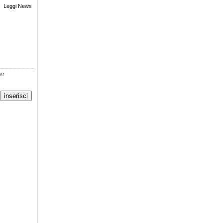
Leggi News
ter