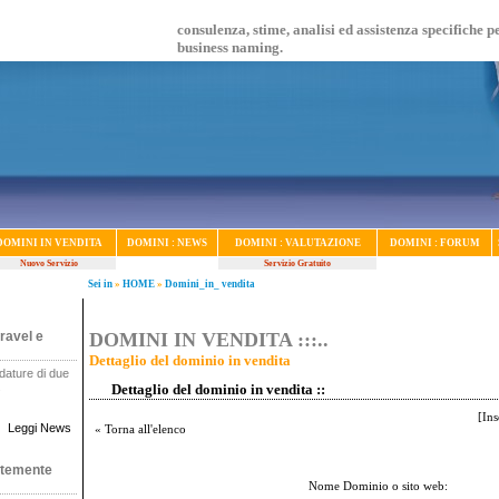
consulenza, stime, analisi ed assistenza specifiche p
business naming.
DOMINI IN VENDITA
DOMINI : NEWS
DOMINI : VALUTAZIONE
DOMINI : FORUM
Nuovo Servizio
Servizio Gratuito
Sei in
»
HOME
»
Domini_in_ vendita
ravel e
DOMINI IN VENDITA :::..
Dettaglio del dominio in vendita
dature di due
.
Dettaglio del dominio in vendita ::
[
Ins
Leggi News
« Torna all'elenco
ntemente
Nome Dominio o sito web: