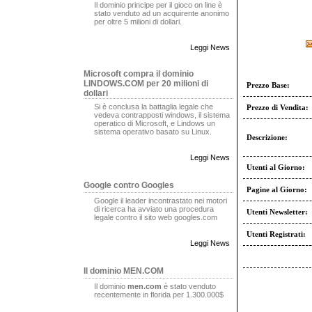
Il dominio principe per il gioco on line è
stato venduto ad un acquirente anonimo
per oltre 5 milioni di dollari.
Leggi News
Microsoft compra il dominio
LINDOWS.COM per 20 milioni di
Prezzo Base:
dollari
Si è conclusa la battaglia legale che
Prezzo di Vendita:
vedeva contrapposti windows, il sistema
operatico di Microsoft, e Lindows un
sistema operativo basato su Linux.
Descrizione:
Leggi News
Utenti al Giorno:
Google contro Googles
Pagine al Giorno:
Google il leader incontrastato nei motori
di ricerca ha avviato una procedura
Utenti Newsletter:
legale contro il sito web googles.com
Utenti Registrati:
Leggi News
Il dominio MEN.COM
Il dominio
men.com
è stato venduto
recentemente in florida per 1.300.000$