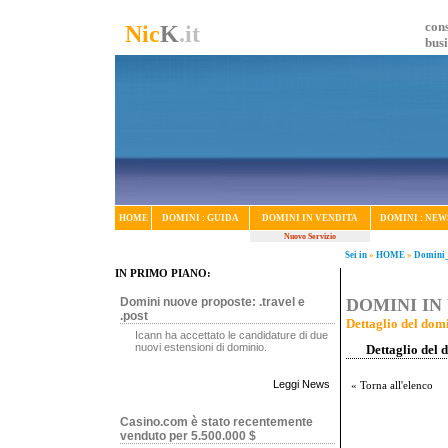
cons
Nic
K
.it
bus
HOME
DOMINI : GUIDA
DOMINI IN VENDITA
DOMINI : NEW
Nuovo Servizio
Sei in
»
HOME
»
Domini_
IN PRIMO PIANO:
Domini nuove proposte: .travel e
DOMINI IN 
.post
Dettaglio del domi
Icann ha accettato le candidature di due
nuovi estensioni di dominio.
Dettaglio del 
Leggi News
« Torna all'elenco
Casino.com è stato recentemente
venduto per 5.500.000 $