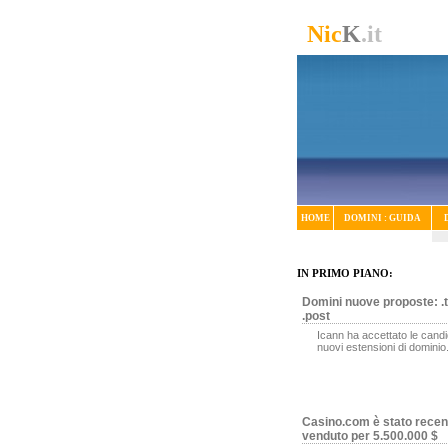
Nic
K
.it
HOME
DOMINI : GUIDA
IN PRIMO PIANO:
Domini nuove proposte: .t
.post
Icann ha accettato le candi
nuovi estensioni di dominio
Casino.com è stato rece
venduto per 5.500.000 $