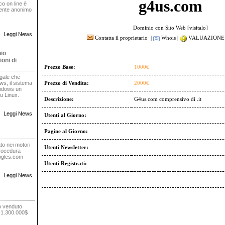
g4us.com
oco on line è
rente anonimo
Dominio con Sito Web [
visitalo
]
Leggi News
Contatta il proprietario
|
Whois
|
VALUAZIONE 
nio
oni di
Prezzo Base:
1000€
egale che
s, il sistema
Prezzo di Vendita:
2000€
indows un
u Linux.
Descrizione:
G4us.com comprensivo di .it
Leggi News
Utenti al Giorno:
Pagine al Giorno:
to nei motori
Utenti Newsletter:
procedura
oogles.com
Utenti Registrati:
Leggi News
o venduto
r 1.300.000$