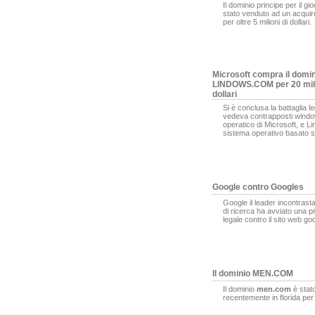
Il dominio principe per il gi
stato venduto ad un acqui
per oltre 5 milioni di dollari.
Microsoft compra il domi
LINDOWS.COM per 20 mili
dollari
Si è conclusa la battaglia l
vedeva contrapposti window
operatico di Microsoft, e L
sistema operativo basato s
Google contro Googles
Google il leader incontrasta
di ricerca ha avviato una 
legale contro il sito web g
Il dominio MEN.COM
Il dominio
men.com
è stat
recentemente in florida pe