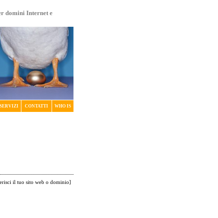
er domini Internet e
SERVIZI
CONTATTI
WHO IS
erisci il tuo sito web o dominio
]