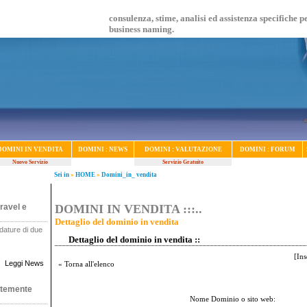
consulenza, stime, analisi ed assistenza specifiche p
business naming.
DOMINI IN VENDITA
DOMINI : NEWS
DOMINI : VALUTAZIONE
DOMINI : FORUM
Nuovo Servizio
Servizio Gratuito
Sei in
»
HOME
»
Domini_in_ vendita
ravel e
DOMINI IN VENDITA :::..
Dettaglio del dominio in vendita
dature di due
.
Dettaglio del dominio in vendita ::
[
Ins
Leggi News
« Torna all'elenco
ntemente
Nome Dominio o sito web: