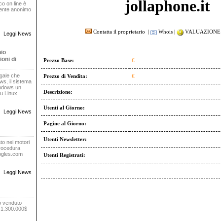
jollaphone.it
oco on line è
rente anonimo
Contatta il proprietario
|
Whois
|
VALUAZIONE 
Leggi News
nio
oni di
Prezzo Base:
€
egale che
Prezzo di Vendita:
€
s, il sistema
indows un
Descrizione:
u Linux.
Utenti al Giorno:
Leggi News
Pagine al Giorno:
Utenti Newsletter:
to nei motori
procedura
oogles.com
Utenti Registrati:
Leggi News
o venduto
r 1.300.000$