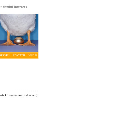
er domini Internet e
SERVIZI
CONTATTI
WHO IS
erisci il tuo sito web o dominio
]