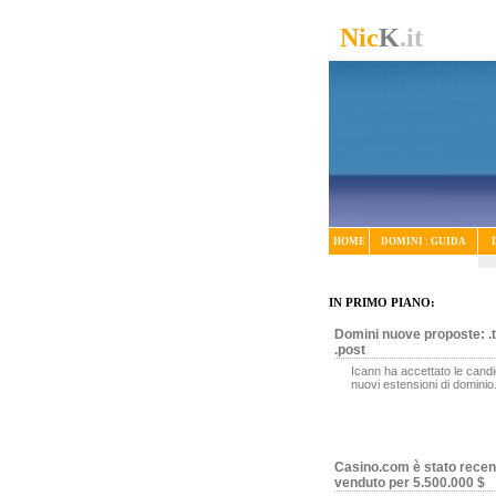
Nic
K
.it
HOME
DOMINI : GUIDA
IN PRIMO PIANO:
Domini nuove proposte: .t
.post
Icann ha accettato le candi
nuovi estensioni di dominio
Casino.com è stato rece
venduto per 5.500.000 $