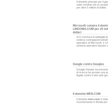
Il dominio principe per il gi
stato venduto ad un acqui
per oltre 5 milioni di dollari.
Microsoft compra il domi
LINDOWS.COM per 20 mili
dollari
Si è conclusa la battaglia l
vedeva contrapposti window
operatico di Microsoft, e L
sistema operativo basato s
Google contro Googles
Google il leader incontrasta
di ricerca ha avviato una 
legale contro il sito web g
Il dominio MEN.COM
Il dominio
men.com
è stat
recentemente in florida pe