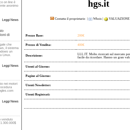
hgs.it
oco on line è
rente anonimo
Contatta il proprietario
|
Whois
|
VALUAZIONE 
Leggi News
nio
oni di
Prezzo Base:
200€
egale che
Prezzo di Vendita:
400€
s, il sistema
indows un
LLL.IT. Molto ricercati sul mercato pe
u Linux.
Descrizione:
facile da ricordare. Hanno un gran val
Leggi News
Utenti al Giorno:
Pagine al Giorno:
to nei motori
Utenti Newsletter:
procedura
oogles.com
Utenti Registrati:
Leggi News
o venduto
r 1.300.000$