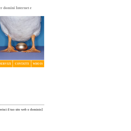
er domini Internet e
SERVIZI
CONTATTI
WHO IS
erisci il tuo sito web o dominio
]