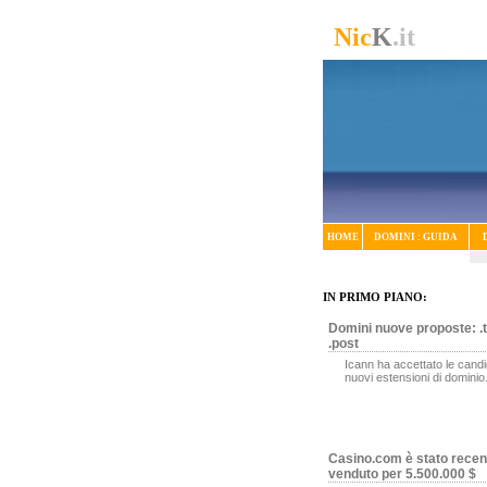
Nic
K
.it
HOME
DOMINI : GUIDA
IN PRIMO PIANO:
Domini nuove proposte: .t
.post
Icann ha accettato le candi
nuovi estensioni di dominio
Casino.com è stato rece
venduto per 5.500.000 $