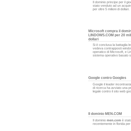
Il dominio principe per il gi
stato venduto ad un acqui
per oltre 5 milioni di dollari.
Microsoft compra il domi
LINDOWS.COM per 20 mili
dollari
Si è conclusa la battaglia l
vedeva contrapposti window
operatico di Microsoft, e L
sistema operativo basato s
Google contro Googles
Google il leader incontrasta
di ricerca ha avviato una 
legale contro il sito web g
Il dominio MEN.COM
Il dominio
men.com
è stat
recentemente in florida pe