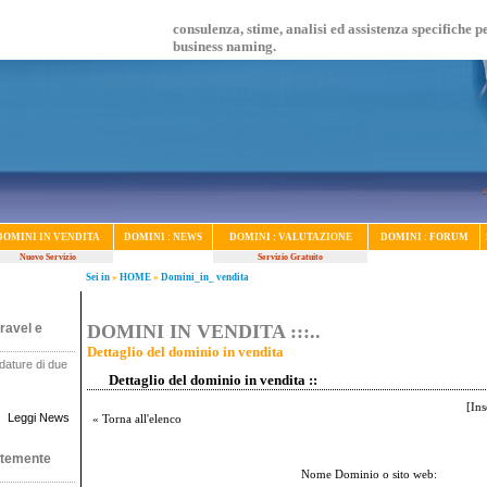
consulenza, stime, analisi ed assistenza specifiche p
business naming.
DOMINI IN VENDITA
DOMINI : NEWS
DOMINI : VALUTAZIONE
DOMINI : FORUM
Nuovo Servizio
Servizio Gratuito
Sei in
»
HOME
»
Domini_in_ vendita
ravel e
DOMINI IN VENDITA :::..
Dettaglio del dominio in vendita
dature di due
.
Dettaglio del dominio in vendita ::
[
Ins
Leggi News
« Torna all'elenco
ntemente
Nome Dominio o sito web: