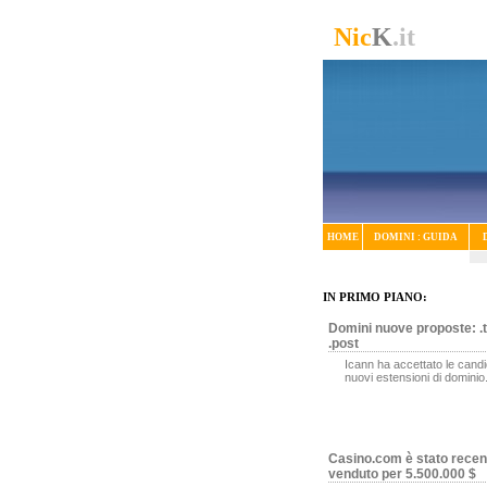
Nic
K
.it
HOME
DOMINI : GUIDA
IN PRIMO PIANO:
Domini nuove proposte: .t
.post
Icann ha accettato le candi
nuovi estensioni di dominio
Casino.com è stato rece
venduto per 5.500.000 $