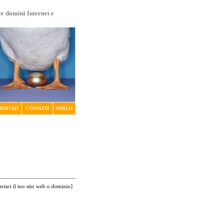
er domini Internet e
SERVIZI
CONTATTI
WHO IS
erisci il tuo sito web o dominio
]