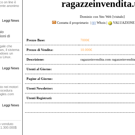
ragazzeinvendita.
oco on line è
rente anonimo
Dominio con Sito Web [
visitalo
]
Leggi News
Contatta il proprietario
|
Whois
|
VALUAZIONE 
nio
oni di
Prezzo Base:
7000€
egale che
s, il sistema
Prezzo di Vendita:
10.000€
indows un
u Linux.
Descrizione:
ragazzeinvendita.com ragazzeinvendita
Leggi News
Utenti al Giorno:
Pagine al Giorno:
to nei motori
Utenti Newsletter:
procedura
oogles.com
Utenti Registrati:
Leggi News
o venduto
r 1.300.000$