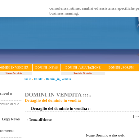
consulenza, stime, analisi ed assistenza specifiche p
business naming.
DOMINI IN VENDITA
DOMINI : NEWS
DOMINI : VALUTAZIONE
DOMINI : FORUM
Nuovo Servizio
Servizio Gratuito
Sei in
»
HOME
»
Domini_in_ vendita
ravel e
DOMINI IN VENDITA :::..
Dettaglio del dominio in vendita
dature di due
.
Dettaglio del dominio in vendita ::
[
Ins
Leggi News
« Torna all'elenco
ntemente
Nome Dominio o sito web: