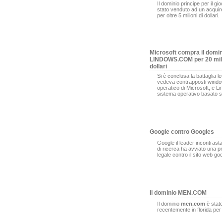
Il dominio principe per il gi
stato venduto ad un acqui
per oltre 5 milioni di dollari.
Microsoft compra il domi
LINDOWS.COM per 20 mili
dollari
Si è conclusa la battaglia l
vedeva contrapposti window
operatico di Microsoft, e L
sistema operativo basato s
Google contro Googles
Google il leader incontrasta
di ricerca ha avviato una 
legale contro il sito web g
Il dominio MEN.COM
Il dominio
men.com
è stat
recentemente in florida pe