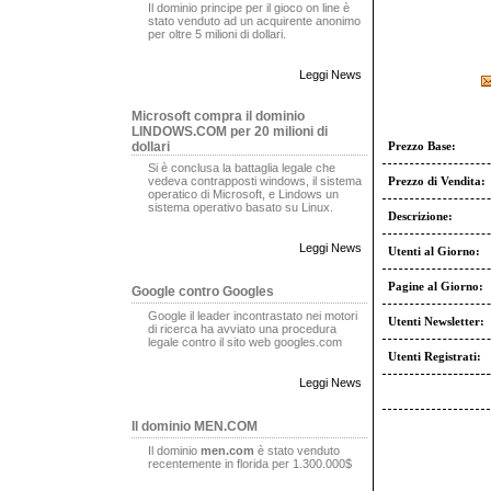
Il dominio principe per il gioco on line è
stato venduto ad un acquirente anonimo
per oltre 5 milioni di dollari.
Leggi News
Microsoft compra il dominio
LINDOWS.COM per 20 milioni di
dollari
Prezzo Base:
Si è conclusa la battaglia legale che
vedeva contrapposti windows, il sistema
Prezzo di Vendita:
operatico di Microsoft, e Lindows un
sistema operativo basato su Linux.
Descrizione:
Leggi News
Utenti al Giorno:
Pagine al Giorno:
Google contro Googles
Google il leader incontrastato nei motori
Utenti Newsletter:
di ricerca ha avviato una procedura
legale contro il sito web googles.com
Utenti Registrati:
Leggi News
Il dominio MEN.COM
Il dominio
men.com
è stato venduto
recentemente in florida per 1.300.000$