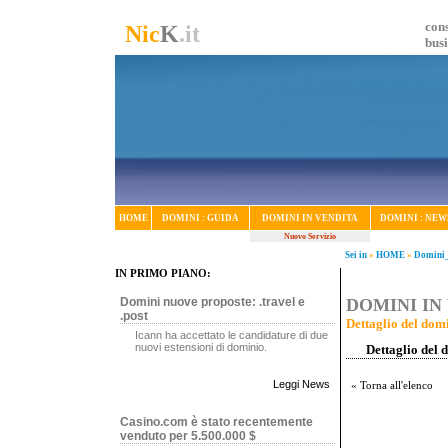
cons
Nic
K
.it
bus
HOME
DOMINI : GUIDA
DOMINI IN VENDITA
DOMINI : NEW
Nuovo Servizio
Sei in
»
HOME
»
Domini_
IN PRIMO PIANO:
Domini nuove proposte: .travel e
DOMINI IN 
.post
Dettaglio del domi
Icann ha accettato le candidature di due
nuovi estensioni di dominio.
Dettaglio del 
Leggi News
« Torna all'elenco
Casino.com è stato recentemente
venduto per 5.500.000 $