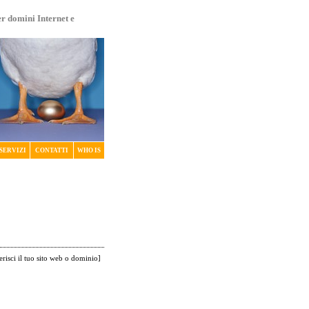
er domini Internet e
SERVIZI
CONTATTI
WHO IS
erisci il tuo sito web o dominio
]