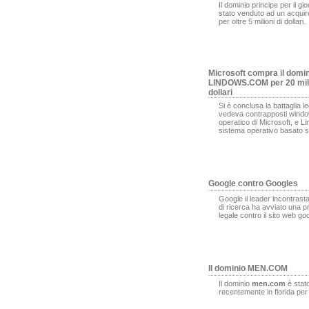
Il dominio principe per il gi
stato venduto ad un acqui
per oltre 5 milioni di dollari.
Microsoft compra il domi
LINDOWS.COM per 20 mili
dollari
Si è conclusa la battaglia l
vedeva contrapposti window
operatico di Microsoft, e L
sistema operativo basato s
Google contro Googles
Google il leader incontrasta
di ricerca ha avviato una 
legale contro il sito web g
Il dominio MEN.COM
Il dominio
men.com
è stat
recentemente in florida pe