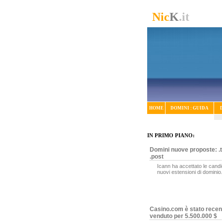
Nic
K
.it
HOME
DOMINI : GUIDA
IN PRIMO PIANO:
Domini nuove proposte: .t
.post
Icann ha accettato le candi
nuovi estensioni di dominio
Casino.com è stato rece
venduto per 5.500.000 $