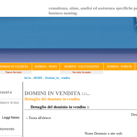
consulenza, stime, analisi ed assistenza specifiche p
business naming.
DOMINI IN VENDITA
DOMINI : NEWS
DOMINI : VALUTAZIONE
DOMINI : FORUM
Nuovo Servizio
Servizio Gratuito
Sei in
»
HOME
»
Domini_in_ vendita
ravel e
DOMINI IN VENDITA :::..
Dettaglio del dominio in vendita
dature di due
.
Dettaglio del dominio in vendita ::
[
Ins
Leggi News
« Torna all'elenco
ntemente
Nome Dominio o sito web: