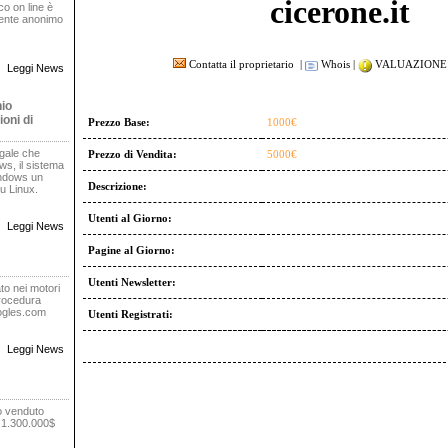
cicerone.it
oco on line è
rente anonimo
Contatta il proprietario
|
Whois
|
VALUAZIONE 
Leggi News
nio
oni di
Prezzo Base:
1000€
egale che
Prezzo di Vendita:
5000€
s, il sistema
indows un
Descrizione:
u Linux.
Utenti al Giorno:
Leggi News
Pagine al Giorno:
Utenti Newsletter:
to nei motori
procedura
oogles.com
Utenti Registrati:
Leggi News
o venduto
r 1.300.000$