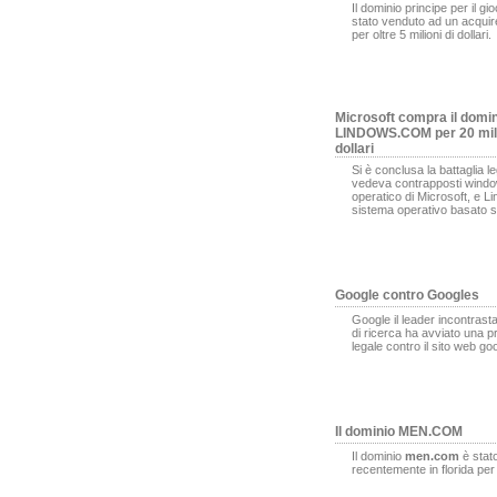
Il dominio principe per il gi
stato venduto ad un acqui
per oltre 5 milioni di dollari.
Microsoft compra il domi
LINDOWS.COM per 20 mili
dollari
Si è conclusa la battaglia l
vedeva contrapposti window
operatico di Microsoft, e L
sistema operativo basato s
Google contro Googles
Google il leader incontrasta
di ricerca ha avviato una 
legale contro il sito web g
Il dominio MEN.COM
Il dominio
men.com
è stat
recentemente in florida pe