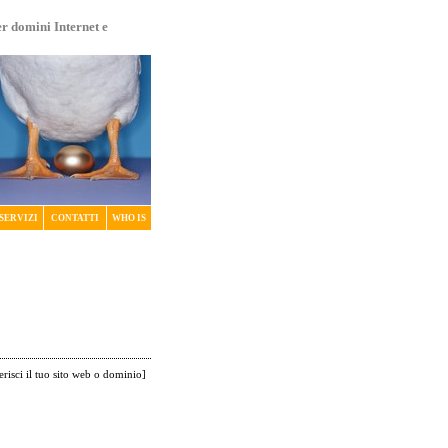
er domini Internet e
SERVIZI
CONTATTI
WHO IS
erisci il tuo sito web o dominio
]