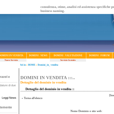
consulenza, stime, analisi ed assistenza specifiche p
business naming.
DOMINI IN VENDITA
DOMINI : NEWS
DOMINI : VALUTAZIONE
DOMINI : FORUM
Nuovo Servizio
Servizio Gratuito
Sei in
»
HOME
»
Domini_in_ vendita
ravel e
DOMINI IN VENDITA :::..
Dettaglio del dominio in vendita
dature di due
.
Dettaglio del dominio in vendita ::
[
Ins
Leggi News
« Torna all'elenco
ntemente
Nome Dominio o sito web: