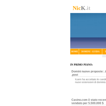
Nic
K
.it
HOME
DOMINI : GUIDA
IN PRIMO PIANO:
Domini nuove proposte: .t
.post
Icann ha accettato le candi
nuovi estensioni di dominio
Casino.com è stato rece
venduto per 5.500.000 $